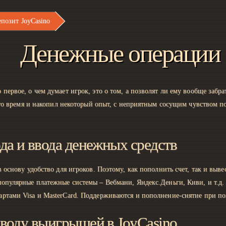
позит JoyCasino
Денежные операции 
первое, о чем думает игрок, это о том, а позволят ли ему вообще заб
е-то время и накопил некоторый опыт, с неприятным сосущим чувством 
а и ввода денежных средств
в основу удобство для игроков. Поэтому, как пополнить счет, так и в
популярные платежные системы – Вебмани, Яндекс.Деньги, Киви, и т.д
ртами Visa и MasterCard. Поддерживаются и пополнение-снятие при п
воду выигрышей в JoyCasino