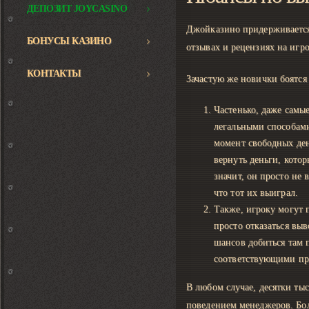
ДЕПОЗИТ JOYCASINO
Джойказино придерживается 
БОНУСЫ КАЗИНО
отзывах и рецензиях на игр
КОНТАКТЫ
Зачастую же новички боятся
Частенько, даже самы
легальными способами
момент свободных дене
вернуть деньги, котор
значит, он просто не 
что тот их выиграл.
Также, игроку могут п
просто отказаться вы
шансов добиться там п
соответствующими пр
В любом случае, десятки тыс
поведением менеджеров. Бол