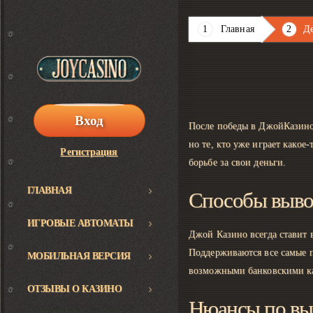
Главная
Де
Вход
После победы в ДжойКазино 
но те, кто уже играет како
Регистрация
борьбе за свои деньги.
ГЛАВНАЯ
Способы вывод
ИГРОВЫЕ АВТОМАТЫ
Джой Казино всегда ставит 
Поддерживаются все самые 
МОБИЛЬНАЯ ВЕРСИЯ
возможными банковскими ка
ОТЗЫВЫ О КАЗИНО
Нюансы по вы