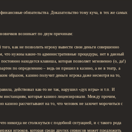
инансовые обязательства. Доказательство тому куча, в тех же самых
у новичков возникает по двум причинам:
 того, как не позволить игроку вывести свои деньги совершенно
ем, что нужны какие-то административные процедуры, нет в данный
 постоянно находится клавиша, которая позволяет мгновенно (о, да!)
азартен по определению – ведь он пришел в казино, а не в театр, а
Таким образом, казино получит деньги игрока даже несмотря на то,
авила, действовал как-то не так, нарушил «дух игры» и т.п. И
ным инстанциям, которые казино лицензировали. Между прочим,
о казино рассчитывают на то, что человек не захочет морочиться с
что никогда не столкнуться с подобной ситуацией, и с такого рода
держки игроков, которая среди других сервисов может предложить