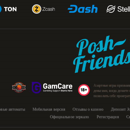
Азартные игры призваны
деньгами, когда делаете
позволить себе проиграт
овые автоматы
Мобильная версия
Отзывы о казино
Депозит J
Официальное зеркало
Регистрация
Ск