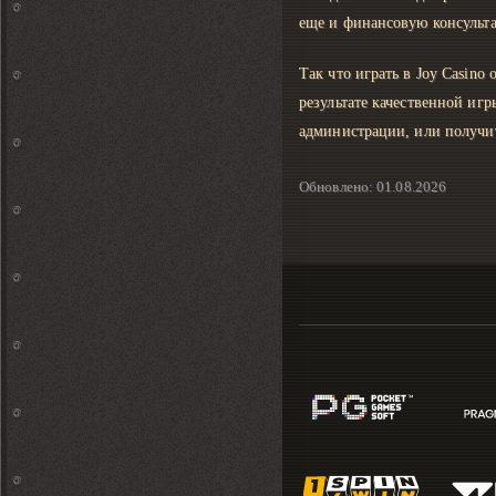
еще и финансовую консульта
Так что играть в Joy Casino
результате качественной игр
администрации, или получит
Обновлено:
01.08.2026