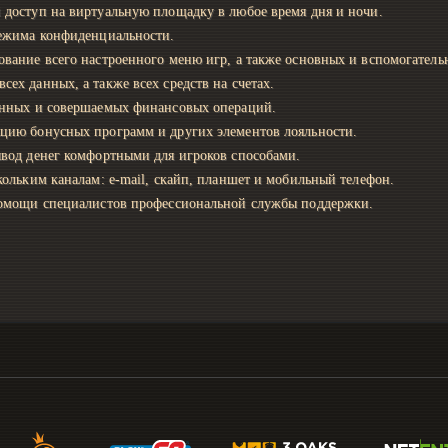
доступ на виртуальную площадку в любое время дня и ночи.
режима конфиденциальности.
вание всего настроенного меню игр, а также основных и вспомогатель
ех данных, а также всех средств на счетах.
енных и совершаемых финансовых операций.
цию бонусных программ и других элементов лояльности.
вод денег комфортными для игроков способами.
кольким каналам: e-mail, скайп, планшет и мобильный телефон.
помощи специалистов профессиональной службы поддержки.