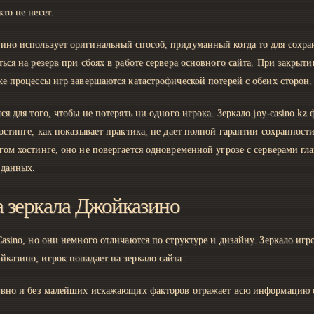
то не несет.
но использует оригинальный способ, придуманный когда то для сохранен
ься на резерв при сбоях в работе сервера основного сайта. При закрыт
же процессы игр завершаются катастрофической потерей с обеих сторон.
ся для того, чтобы не потерять ни одного игрока. Зеркало joy-casino.kz
остинге, как показывает практика, не дает полной гарантии сохранност
ом хостинге, оно не повергается одновременной угрозе с серверами гла
 данных.
 зеркала Джойказино
asino, но они немного отличаются по структуре и дизайну. Зеркало игр
казино, игрок попадает на зеркало сайта.
ивно и без малейших искажающих факторов отражает всю информацию с 