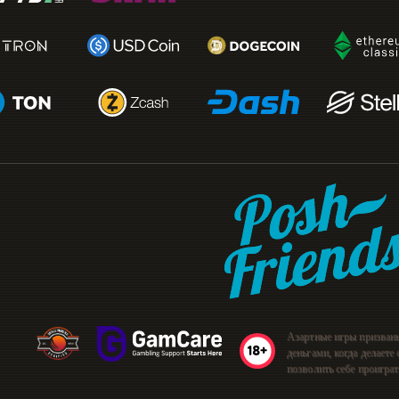
Азартные игры призваны
деньгами, когда делаете
позволить себе проиграт