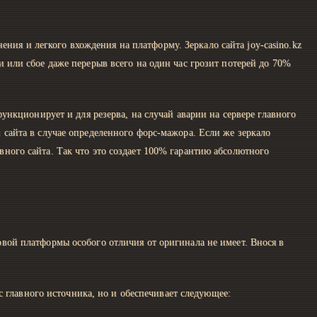
ия и легкого вхождения на платформу. Зеркало сайта joy-casino.kz
ии или сбое даже перерыв всего на один час грозит потерей до 70%
 функционирует и для резерва, на случай аварии на сервере главного
и сайта в случае определенного форс-мажора. Если же зеркало
вного сайта. Так что это создает 100% гарантию абсолютного
овой платформы особого отличия от оригинала не имеет. Внося в
главного источника, но и обеспечивает следующее: