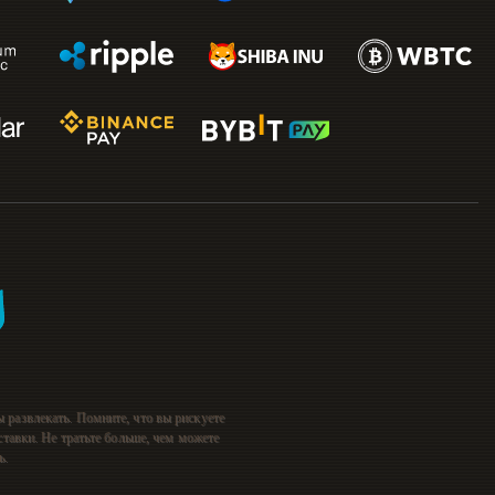
 развлекать. Помните, что вы рискуете
 ставки. Не тратьте больше, чем можете
ь.