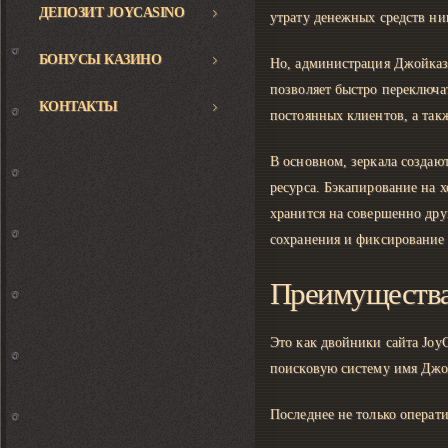
ДЕПОЗИТ JOYCASINO
утрату денежных средств ник
БОНУСЫ КАЗИНО
Но, администрация Джойкази
позволяет быстро переключат
КОНТАКТЫ
постоянных клиентов, а так
В основном, зеркала создают
ресурса. Бэкапирование на х
хранится на совершенно друг
сохранения и фиксирование
Преимущества
Это как двойники сайта JoyC
поисковую систему имя Джой
Последнее не только операт