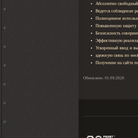
Абсолютно свободный 
Ведется соблюдение 
Полноценное использо
Повышенную защиту вс
Безопасность соверш
Эффективную реализа
Ускоренный ввод и вы
адежную связь по нес
Получение на сайте 
Обновлено:
01.08.2026