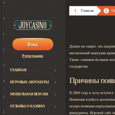
Главная
Оф
Вход
Далеко не секрет, что азар
миллионный выигрыш нравитс
Регистрация
Также слишком большое коли
государства.
ГЛАВНАЯ
Причины появл
ИГРОВЫЕ АВТОМАТЫ
В 2006 году в силу вступил 
МОБИЛЬНАЯ ВЕРСИЯ
Наземные клубы и различные
осуществляемая виртуальным
ОТЗЫВЫ О КАЗИНО
конкуренты. Игровой сайт мо