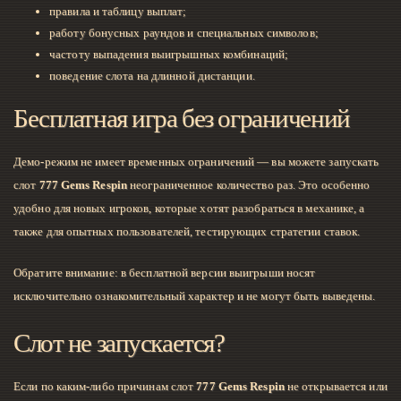
правила и таблицу выплат;
работу бонусных раундов и специальных символов;
частоту выпадения выигрышных комбинаций;
поведение слота на длинной дистанции.
Бесплатная игра без ограничений
Демо-режим не имеет временных ограничений — вы можете запускать
слот
777 Gems Respin
неограниченное количество раз. Это особенно
удобно для новых игроков, которые хотят разобраться в механике, а
также для опытных пользователей, тестирующих стратегии ставок.
Обратите внимание: в бесплатной версии выигрыши носят
исключительно ознакомительный характер и не могут быть выведены.
Слот не запускается?
Если по каким-либо причинам слот
777 Gems Respin
не открывается или