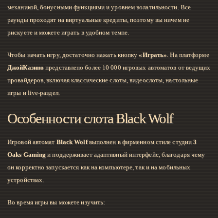
механикой, бонусными функциями и уровнем волатильности. Все
раунды проходят на виртуальные кредиты, поэтому вы ничем не
рискуете и можете играть в удобном темпе.
Чтобы начать игру, достаточно нажать кнопку
«Играть»
. На платформе
ДжойКазино
представлено более 10 000 игровых автоматов от ведущих
провайдеров, включая классические слоты, видеослоты, настольные
игры и live-раздел.
Особенности слота Black Wolf
Игровой автомат
Black Wolf
выполнен в фирменном стиле студии
3
Oaks Gaming
и поддерживает адаптивный интерфейс, благодаря чему
он корректно запускается как на компьютере, так и на мобильных
устройствах.
Во время игры вы можете изучить: