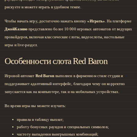
рискуете и можете играть в удобном темпе.
Чтобы начать игру, достаточно нажать кнопку
«Играть»
. На платформе
ДжойКазино
представлено более 10 000 игровых автоматов от ведущих
провайдеров, включая классические слоты, видеослоты, настольные
игры и live-раздел.
Особенности слота Red Baron
Игровой автомат
Red Baron
выполнен в фирменном стиле студии
и
поддерживает адаптивный интерфейс, благодаря чему он корректно
запускается как на компьютере, так и на мобильных устройствах.
Во время игры вы можете изучить:
правила и таблицу выплат;
работу бонусных раундов и специальных символов;
частоту выпадения выигрышных комбинаций;