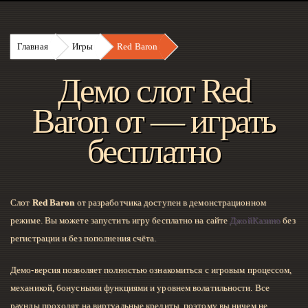
Главная
Игры
Red Baron
Демо слот Red
Baron от — играть
бесплатно
Слот
Red Baron
от разработчика
доступен в демонстрационном
режиме. Вы можете запустить игру бесплатно на сайте
ДжойКазино
без
регистрации и без пополнения счёта.
Демо-версия позволяет полностью ознакомиться с игровым процессом,
механикой, бонусными функциями и уровнем волатильности. Все
раунды проходят на виртуальные кредиты, поэтому вы ничем не