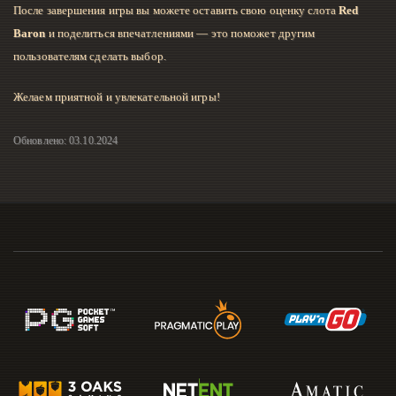
После завершения игры вы можете оставить свою оценку слота
Red
Baron
и поделиться впечатлениями — это поможет другим
пользователям сделать выбор.
Желаем приятной и увлекательной игры!
Обновлено:
03.10.2024