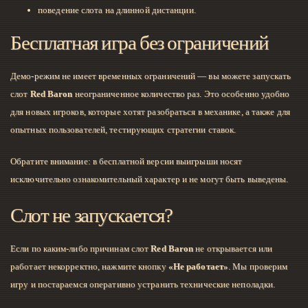
поведение слота на длинной дистанции.
Бесплатная игра без ограничений
Демо-режим не имеет временных ограничений — вы можете запускать
слот
Red Baron
неограниченное количество раз. Это особенно удобно
для новых игроков, которые хотят разобраться в механике, а также для
опытных пользователей, тестирующих стратегии ставок.
Обратите внимание: в бесплатной версии выигрыши носят
исключительно ознакомительный характер и не могут быть выведены.
Слот не запускается?
Если по каким-либо причинам слот
Red Baron
не открывается или
работает некорректно, нажмите кнопку
«Не работает»
. Мы проверим
игру и постараемся оперативно устранить технические неполадки.