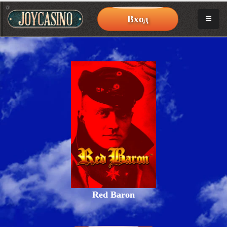
Вход
Red Baron