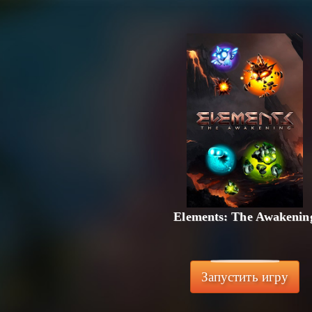
Elements: The Awakenin
Запустить игру