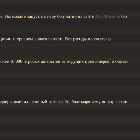
. Вы можете запустить игру бесплатно на сайте
ДжойКазино
без
циями и уровнем волатильности. Все раунды проходят на
олее 10 000 игровых автоматов от ведущих провайдеров, включая
ддерживает адаптивный интерфейс, благодаря чему он корректно