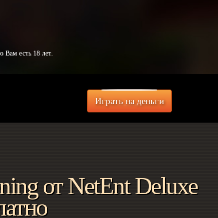
 Вам есть 18 лет.
Играть на деньги
ning от NetEnt Deluxe
латно