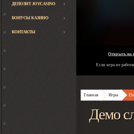
ДЕПОЗИТ JOYCASINO
БОНУСЫ КАЗИНО
КОНТАКТЫ
Открыть на 
Если игра не работ
Главная
Игры
El
Демо сл