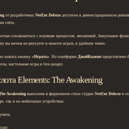
ing
от разработчика
NetEnt Deluxe
доступен в демонстрационном режиме
я счёта.
остью ознакомиться с игровым процессом, механикой, бонусными функ
му вы ничем не рискуете и можете играть в удобном темпе.
чно нажать кнопку
«Играть»
. На платформе
ДжойКазино
представлено б
оты, настольные игры и live-раздел.
лота Elements: The Awakening
The Awakening
выполнен в фирменном стиле студии
NetEnt Deluxe
и по
ре, так и на мобильных устройствах.
учить:
плат;