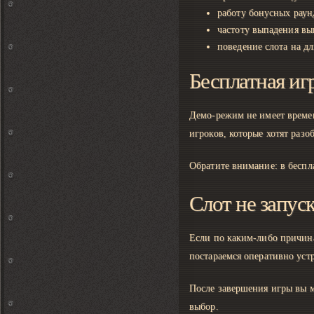
работу бонусных раун
частоту выпадения в
поведение слота на д
Бесплатная иг
Демо-режим не имеет време
игроков, которые хотят разо
Обратите внимание: в беспл
Слот не запуск
Если по каким-либо причин
постараемся оперативно уст
После завершения игры вы м
выбор.