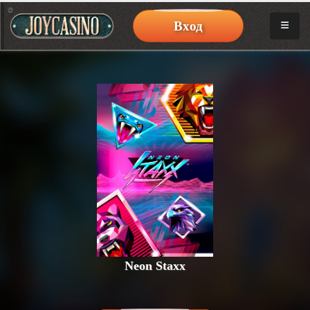
Вход
Neon Staxx