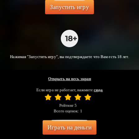
Запустить игру
Нажимая "Запустить игру", вы подтверждаете что Вам есть 18 лет.
Открыть на весь экран
Если игра не работает, нажмите
сюда
Рейтинг
5
Всего оценок:
1
Играть на деньги