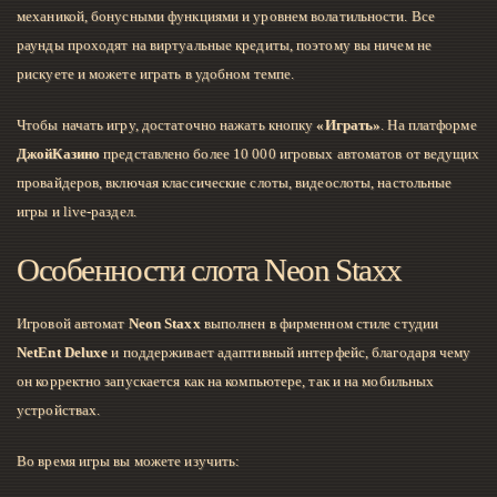
механикой, бонусными функциями и уровнем волатильности. Все
раунды проходят на виртуальные кредиты, поэтому вы ничем не
рискуете и можете играть в удобном темпе.
Чтобы начать игру, достаточно нажать кнопку
«Играть»
. На платформе
ДжойКазино
представлено более 10 000 игровых автоматов от ведущих
провайдеров, включая классические слоты, видеослоты, настольные
игры и live-раздел.
Особенности слота Neon Staxx
Игровой автомат
Neon Staxx
выполнен в фирменном стиле студии
NetEnt Deluxe
и поддерживает адаптивный интерфейс, благодаря чему
он корректно запускается как на компьютере, так и на мобильных
устройствах.
Во время игры вы можете изучить: