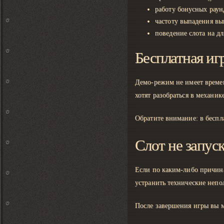
работу бонусных раун
частоту выпадения в
поведение слота на д
Бесплатная иг
Демо-режим не имеет време
хотят разобраться в механик
Обратите внимание: в беспл
Слот не запуск
Если по каким-либо причин
устранить технические непо
После завершения игры вы м