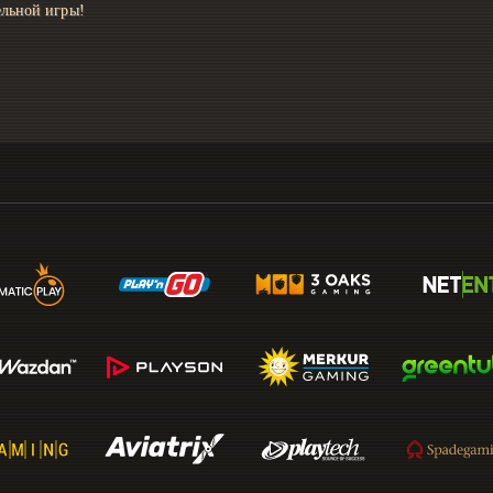
ельной игры!