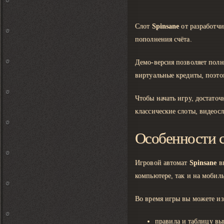
Слот
Spinsane
от разработч
пополнения счёта.
Демо-версия позволяет полн
виртуальные кредиты, поэто
Чтобы начать игру, достато
классические слоты, видеосл
Особенности с
Игровой автомат
Spinsane
вы
компьютере, так и на мобил
Во время игры вы можете из
правила и таблицу вы