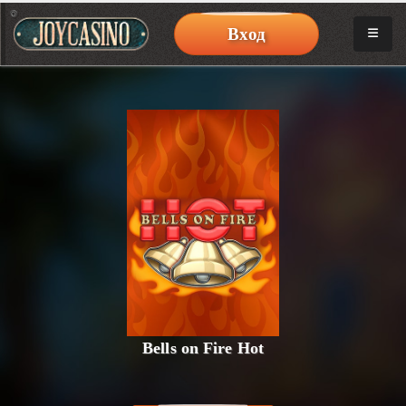
Вход
Bells on Fire Hot