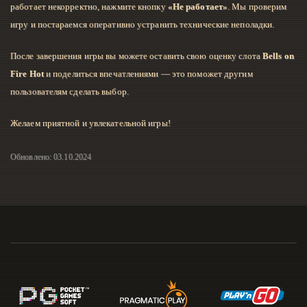
работает некорректно, нажмите кнопку
«Не работает»
. Мы проверим
игру и постараемся оперативно устранить технические неполадки.
После завершения игры вы можете оставить свою оценку слота
Bells on
Fire Hot
и поделиться впечатлениями — это поможет другим
пользователям сделать выбор.
Желаем приятной и увлекательной игры!
Обновлено:
03.10.2024