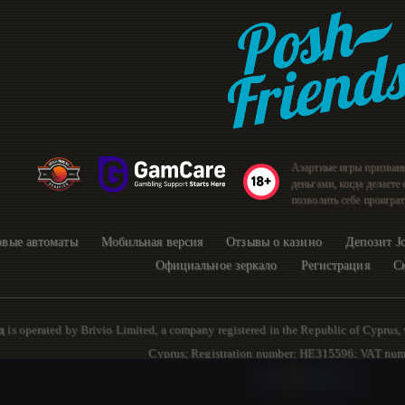
Азартные игры призваны
деньгами, когда делаете
позволить себе проиграт
овые автоматы
Мобильная версия
Отзывы о казино
Депозит J
Официальное зеркало
Регистрация
Ск
д
is operated by Brivio Limited, a company registered in the Republic of Cyprus, w
Cyprus; Registration number: HE315596; VAT nu