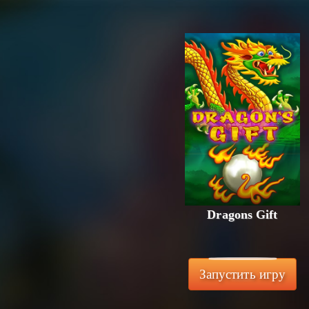
Dragons Gift
Запустить игру