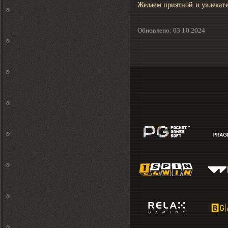
Желаем приятной и увлекат
Обновлено:
03.10.2024