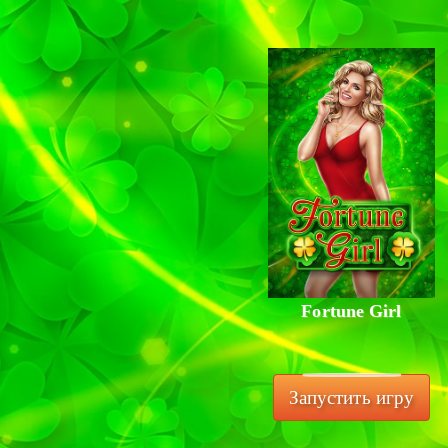
Fortune Girl
Запустить игру