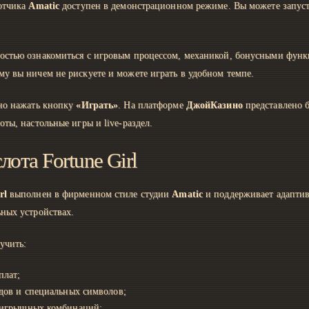
отчика
Amatic
доступен в демонстрационном режиме. Вы можете запуст
остью ознакомиться с игровым процессом, механикой, бонусными функ
му вы ничем не рискуете и можете играть в удобном темпе.
чно нажать кнопку
«Играть»
. На платформе
ДжойКазино
представлено б
оты, настольные игры и live-раздел.
ота Fortune Girl
rl
выполнен в фирменном стиле студии
Amatic
и поддерживает адаптивн
ьных устройствах.
учить:
плат;
дов и специальных символов;
ыигрышных комбинаций;