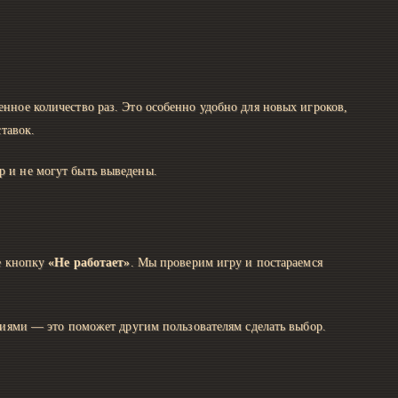
нное количество раз. Это особенно удобно для новых игроков,
ставок.
 и не могут быть выведены.
е кнопку
«Не работает»
. Мы проверим игру и постараемся
иями — это поможет другим пользователям сделать выбор.