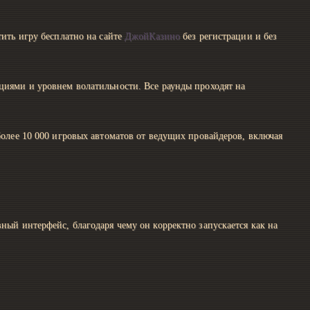
ить игру бесплатно на сайте
ДжойКазино
без регистрации и без
циями и уровнем волатильности. Все раунды проходят на
олее 10 000 игровых автоматов от ведущих провайдеров, включая
ный интерфейс, благодаря чему он корректно запускается как на