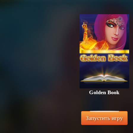
Golden Book
Запустить игру