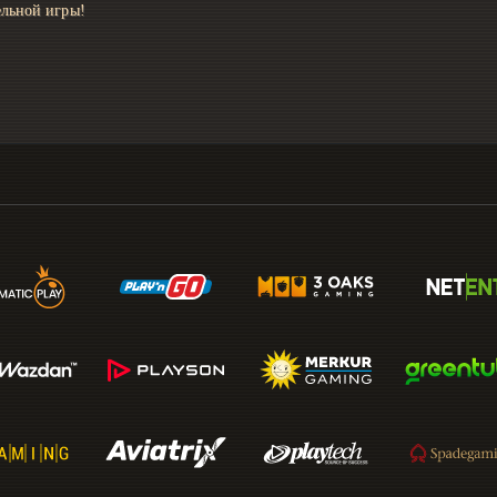
ельной игры!