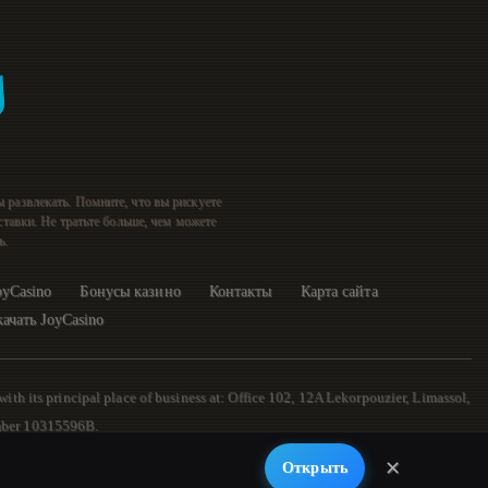
 развлекать. Помните, что вы рискуете
 ставки. Не тратьте больше, чем можете
ь.
oyCasino
Бонусы казино
Контакты
Карта сайта
ачать JoyCasino
ith its principal place of business at: Office 102, 12A Lekorpouzier, Limassol,
mber 10315596B.
✕
Открыть