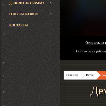
ДЕПОЗИТ JOYCASINO
БОНУСЫ КАЗИНО
КОНТАКТЫ
Открыть на 
Если игра не работ
Главная
Игры
Go
Дем