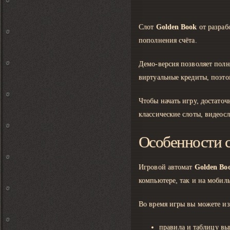
Слот
Golden Book
от разраб
пополнения счёта.
Демо-версия позволяет полн
виртуальные кредиты, поэто
Чтобы начать игру, достато
классические слоты, видеосл
Особенности с
Игровой автомат
Golden Bo
компьютере, так и на мобил
Во время игры вы можете из
правила и таблицу вы