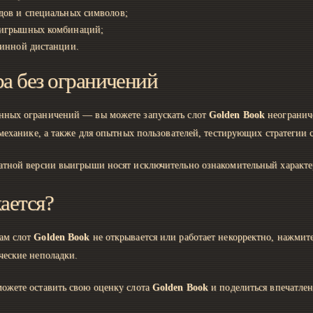
дов и специальных символов;
ыигрышных комбинаций;
линной дистанции.
ра без ограничений
нных ограничений — вы можете запускать слот
Golden Book
неограниче
 механике, а также для опытных пользователей, тестирующих стратегии 
атной версии выигрыши носят исключительно ознакомительный характер
ается?
ам слот
Golden Book
не открывается или работает некорректно, нажми
ческие неполадки.
ожете оставить свою оценку слота
Golden Book
и поделиться впечатлен