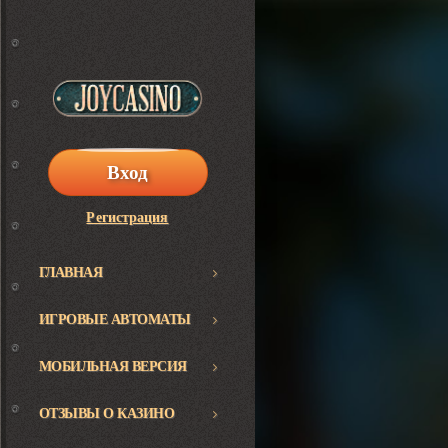
Вход
Регистрация
ГЛАВНАЯ
ИГРОВЫЕ АВТОМАТЫ
МОБИЛЬНАЯ ВЕРСИЯ
ОТЗЫВЫ О КАЗИНО