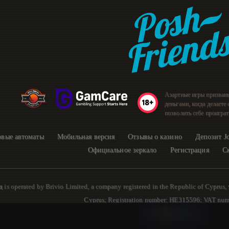
Азартные игры призваны
деньгами, когда делаете
позволить себе проиграт
овые автоматы
Мобильная версия
Отзывы о казино
Депозит J
Официальное зеркало
Регистрация
Ск
д
is operated by Brivio Limited, a company registered in the Republic of Cyprus, w
Cyprus; Registration number: HE315596; VAT nu