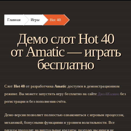
Главная
Игры
Hot 40
Демо слот Hot 40
от Amatic — играть
бесплатно
Слот
Hot 40
от разработчика
Amatic
доступен в демонстрационном
режиме. Вы можете запустить игру бесплатно на сайте
ДжойКазино
без
регистрации и без пополнения счёта.
Демо-версия позволяет полностью ознакомиться с игровым процессом,
механикой, бонусными функциями и уровнем волатильности. Все
раунды проходят на виртуальные кредиты, поэтому вы ничем не