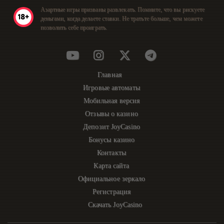
Азартные игры призваны развлекать. Помните, что вы рискуете
деньгами, когда делаете ставки. Не тратьте больше, чем можете
позволить себе проиграть.
Главная
Игровые автоматы
Мобильная версия
Отзывы о казино
Депозит JoyCasino
Бонусы казино
Контакты
Карта сайта
Официальное зеркало
Регистрация
Скачать JoyCasino