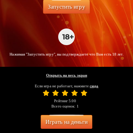
Запустить игру
Нажимая "Запустить игру", вы подтверждаете что Вам есть 18 лет.
Открыть на весь экран
Если игра не работает, нажмите
сюда
Рейтинг
5.00
Всего оценок:
1
Играть на деньги