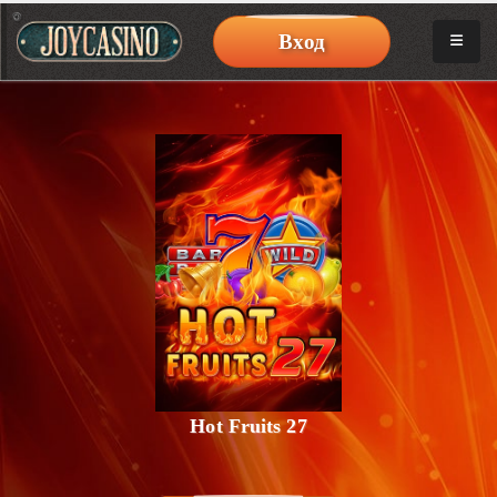
Вход
Hot Fruits 27