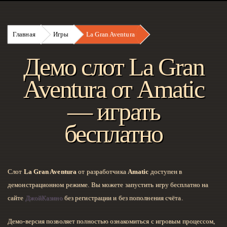
Главная
Игры
La Gran Aventura
Демо слот La Gran
Aventura от Amatic
— играть
бесплатно
Слот
La Gran Aventura
от разработчика
Amatic
доступен в
демонстрационном режиме. Вы можете запустить игру бесплатно на
сайте
ДжойКазино
без регистрации и без пополнения счёта.
Демо-версия позволяет полностью ознакомиться с игровым процессом,