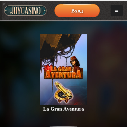
Вход
La Gran Aventura