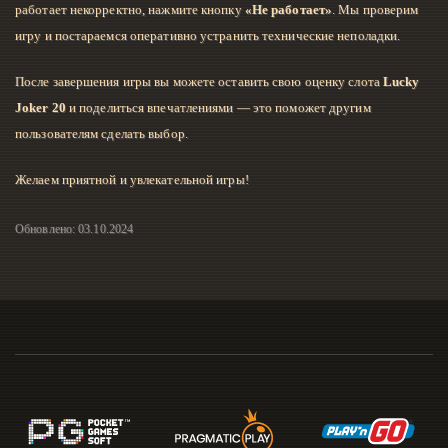
работает некорректно, нажмите кнопку
«Не работает»
. Мы проверим
игру и постараемся оперативно устранить технические неполадки.
После завершения игры вы можете оставить свою оценку слота
Lucky
Joker 20
и поделиться впечатлениями — это поможет другим
пользователям сделать выбор.
Желаем приятной и увлекательной игры!
Обновлено:
03.10.2024