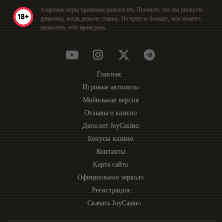
Азартные игры призваны развлекать. Помните, что вы рискуете
деньгами, когда делаете ставки. Не тратьте больше, чем можете
позволить себе проиграть.
Главная
Игровые автоматы
Мобильная версия
Отзывы о казино
Депозит JoyCasino
Бонусы казино
Контакты
Карта сайта
Официальное зеркало
Регистрация
Скачать JoyCasino