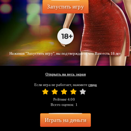
Запустить игру
Нажимая "Запустить игру", вы подтверждаете что Вам есть 18 лет.
Открыть на весь экран
Если игра не работает, нажмите
сюда
Рейтинг
4.00
Всего оценок:
1
Играть на деньги