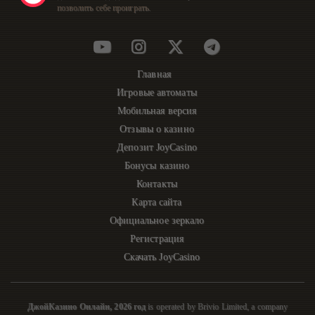
позволить себе проиграть.
Главная
Игровые автоматы
Мобильная версия
Отзывы о казино
Депозит JoyCasino
Бонусы казино
Контакты
Карта сайта
Официальное зеркало
Регистрация
Скачать JoyCasino
ДжойКазино Онлайн, 2026 год
is operated by Brivio Limited, a company