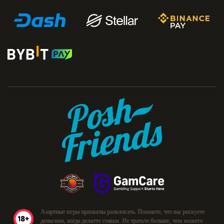
Азартные игры призваны развлекать. Помните, что вы рискуете
деньгами, когда делаете ставки. Не тратьте больше, чем можете