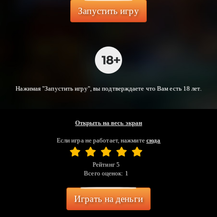
Запустить игру
Нажимая "Запустить игру", вы подтверждаете что Вам есть 18 лет.
Открыть на весь экран
Если игра не работает, нажмите
сюда
Рейтинг
5
Всего оценок:
1
Играть на деньги