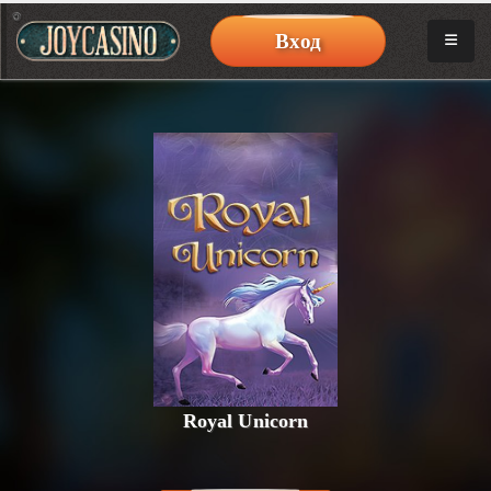
Вход
Royal Unicorn