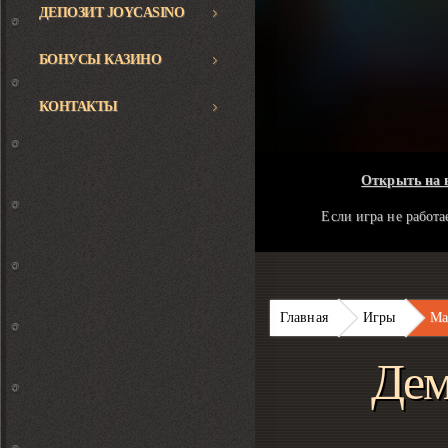
ДЕПОЗИТ JOYCASINO
БОНУСЫ КАЗИНО
КОНТАКТЫ
Открыть на 
Если игра не работ
Главная
Игры
Ma
Дем