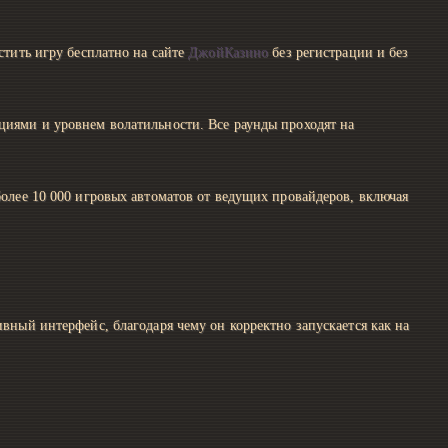
тить игру бесплатно на сайте
ДжойКазино
без регистрации и без
циями и уровнем волатильности. Все раунды проходят на
олее 10 000 игровых автоматов от ведущих провайдеров, включая
вный интерфейс, благодаря чему он корректно запускается как на