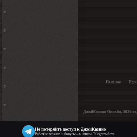
Главная
Игр
ДжойКазино Онлайн, 2026 го
Не потеряйте доступ к ДжойКазино
Рабочие зеркала и бонусы - в нашем Telegram-боте