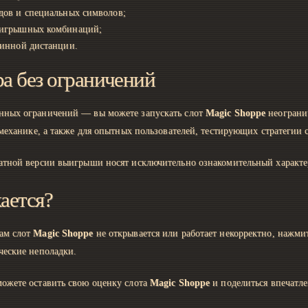
дов и специальных символов;
ыигрышных комбинаций;
линной дистанции.
ра без ограничений
нных ограничений — вы можете запускать слот
Magic Shoppe
неогранич
 механике, а также для опытных пользователей, тестирующих стратегии 
атной версии выигрыши носят исключительно ознакомительный характер
ается?
ам слот
Magic Shoppe
не открывается или работает некорректно, нажм
ческие неполадки.
ожете оставить свою оценку слота
Magic Shoppe
и поделиться впечатл