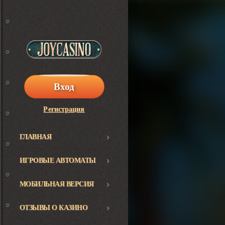
Вход
Регистрация
ГЛАВНАЯ
ИГРОВЫЕ АВТОМАТЫ
МОБИЛЬНАЯ ВЕРСИЯ
ОТЗЫВЫ О КАЗИНО