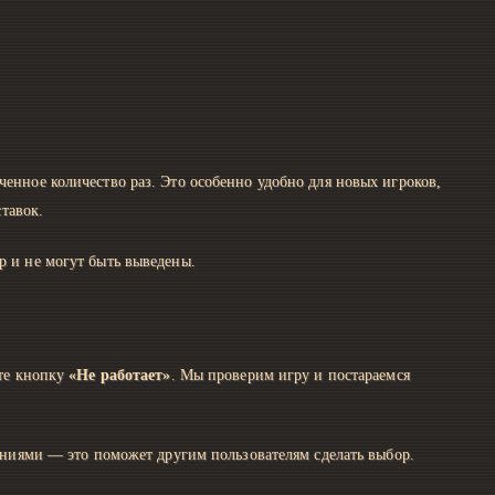
енное количество раз. Это особенно удобно для новых игроков,
ставок.
 и не могут быть выведены.
ите кнопку
«Не работает»
. Мы проверим игру и постараемся
ениями — это поможет другим пользователям сделать выбор.