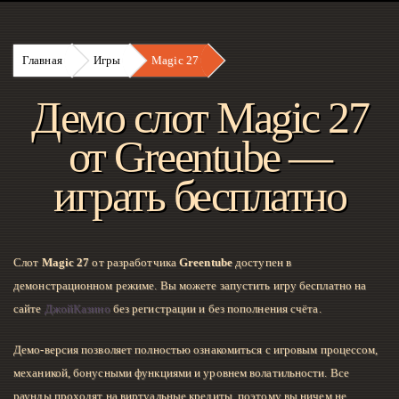
Главная
Игры
Magic 27
Демо слот Magic 27
от Greentube —
играть бесплатно
Слот
Magic 27
от разработчика
Greentube
доступен в
демонстрационном режиме. Вы можете запустить игру бесплатно на
сайте
ДжойКазино
без регистрации и без пополнения счёта.
Демо-версия позволяет полностью ознакомиться с игровым процессом,
механикой, бонусными функциями и уровнем волатильности. Все
раунды проходят на виртуальные кредиты, поэтому вы ничем не