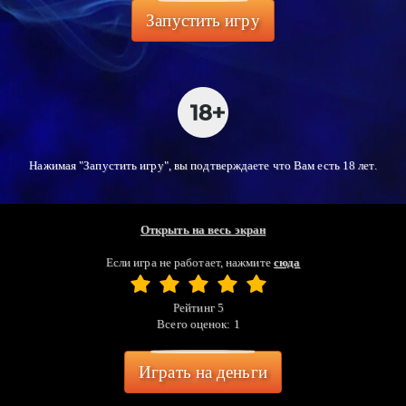
Запустить игру
Нажимая "Запустить игру", вы подтверждаете что Вам есть 18 лет.
Открыть на весь экран
Если игра не работает, нажмите
сюда
Рейтинг
5
Всего оценок:
1
Играть на деньги