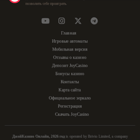
позволить себе проиграть.
Главная
Игровые автоматы
Мобильная версия
Отзывы о казино
Депозит JoyCasino
Бонусы казино
Контакты
Карта сайта
Официальное зеркало
Регистрация
Скачать JoyCasino
ДжойКазино Онлайн, 2026 год
is operated by Brivio Limited, a company