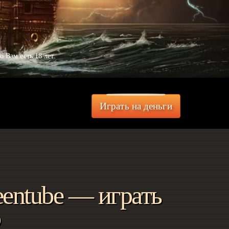
 Вам есть 18 лет.
Играть на деньги
eentube — играть
о