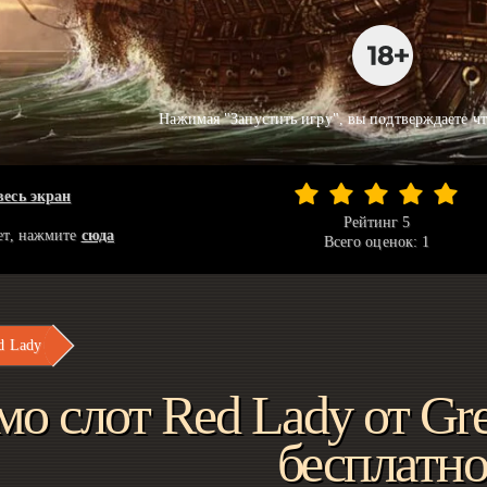
Нажимая "Запустить игру", вы подтверждаете что
весь экран
Рейтинг
5
ает, нажмите
сюда
Всего оценок:
1
d Lady
мо слот Red Lady от Gr
бесплатн