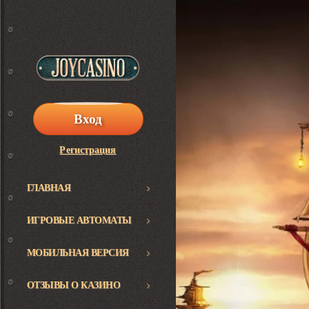
Вход
Регистрация
ГЛАВНАЯ
ИГРОВЫЕ АВТОМАТЫ
МОБИЛЬНАЯ ВЕРСИЯ
ОТЗЫВЫ О КАЗИНО