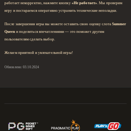
работает некорректно, нажмите кнопку
«Не работает»
. Мы проверим
игру и постараемся оперативно устранить технические неполадки.
После завершения игры вы можете оставить свою оценку слота
Summer
Queen
и поделиться впечатлениями — это поможет другим
пользователям сделать выбор.
Желаем приятной и увлекательной игры!
Обновлено:
03.10.2024