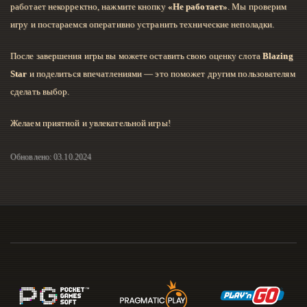
работает некорректно, нажмите кнопку
«Не работает»
. Мы проверим
игру и постараемся оперативно устранить технические неполадки.
После завершения игры вы можете оставить свою оценку слота
Blazing
Star
и поделиться впечатлениями — это поможет другим пользователям
сделать выбор.
Желаем приятной и увлекательной игры!
Обновлено:
03.10.2024