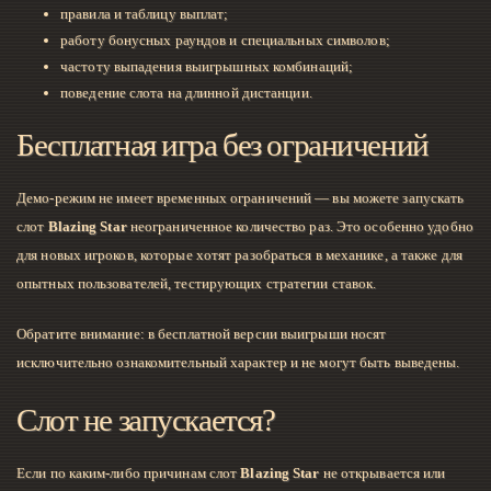
правила и таблицу выплат;
работу бонусных раундов и специальных символов;
частоту выпадения выигрышных комбинаций;
поведение слота на длинной дистанции.
Бесплатная игра без ограничений
Демо-режим не имеет временных ограничений — вы можете запускать
слот
Blazing Star
неограниченное количество раз. Это особенно удобно
для новых игроков, которые хотят разобраться в механике, а также для
опытных пользователей, тестирующих стратегии ставок.
Обратите внимание: в бесплатной версии выигрыши носят
исключительно ознакомительный характер и не могут быть выведены.
Слот не запускается?
Если по каким-либо причинам слот
Blazing Star
не открывается или