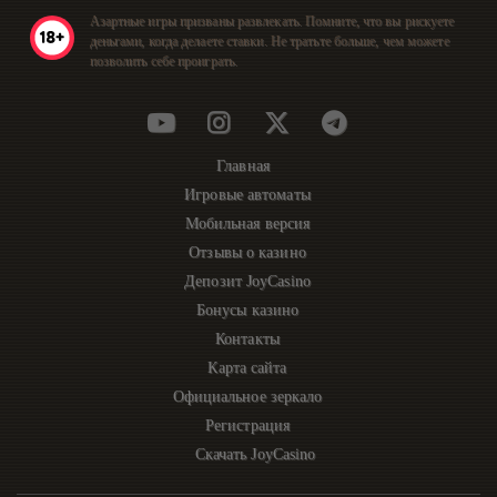
Азартные игры призваны развлекать. Помните, что вы рискуете
деньгами, когда делаете ставки. Не тратьте больше, чем можете
позволить себе проиграть.
Главная
Игровые автоматы
Мобильная версия
Отзывы о казино
Депозит JoyCasino
Бонусы казино
Контакты
Карта сайта
Официальное зеркало
Регистрация
Скачать JoyCasino