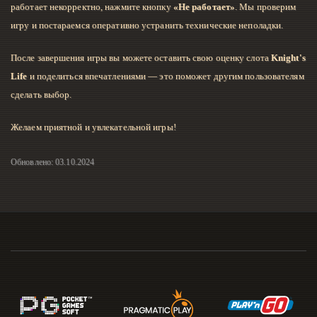
работает некорректно, нажмите кнопку
«Не работает»
. Мы проверим
игру и постараемся оперативно устранить технические неполадки.
После завершения игры вы можете оставить свою оценку слота
Knight's
Life
и поделиться впечатлениями — это поможет другим пользователям
сделать выбор.
Желаем приятной и увлекательной игры!
Обновлено:
03.10.2024