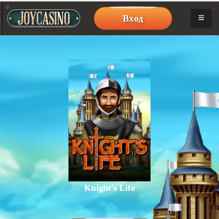
Вход
Knight's Life