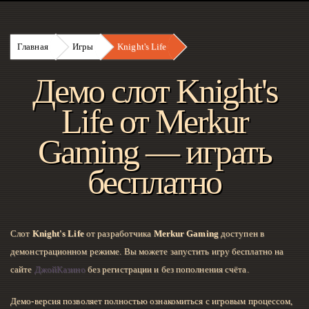
Главная
Игры
Knight's Life
Демо слот Knight's
Life от Merkur
Gaming — играть
бесплатно
Слот
Knight's Life
от разработчика
Merkur Gaming
доступен в
демонстрационном режиме. Вы можете запустить игру бесплатно на
сайте
ДжойКазино
без регистрации и без пополнения счёта.
Демо-версия позволяет полностью ознакомиться с игровым процессом,