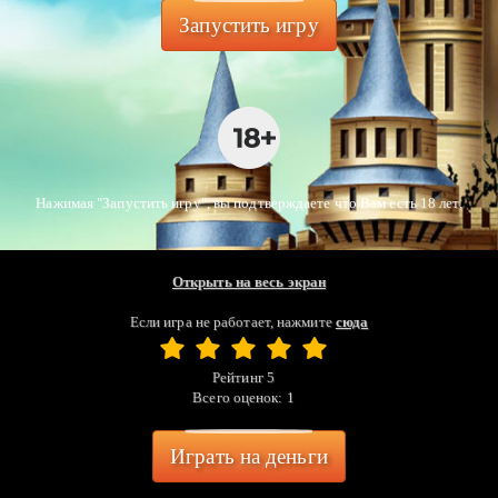
Запустить игру
Нажимая "Запустить игру", вы подтверждаете что Вам есть 18 лет.
Открыть на весь экран
Если игра не работает, нажмите
сюда
Рейтинг
5
Всего оценок:
1
Играть на деньги