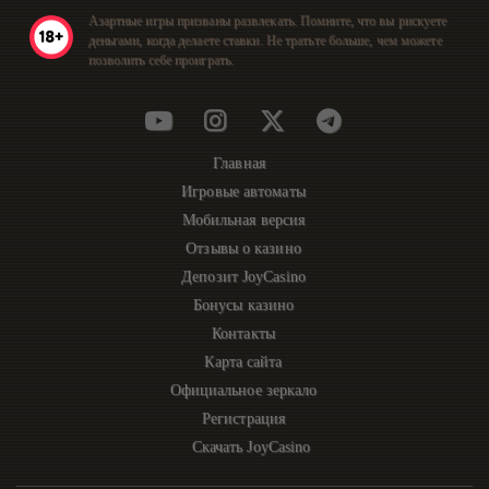
Азартные игры призваны развлекать. Помните, что вы рискуете
деньгами, когда делаете ставки. Не тратьте больше, чем можете
позволить себе проиграть.
Главная
Игровые автоматы
Мобильная версия
Отзывы о казино
Депозит JoyCasino
Бонусы казино
Контакты
Карта сайта
Официальное зеркало
Регистрация
Скачать JoyCasino