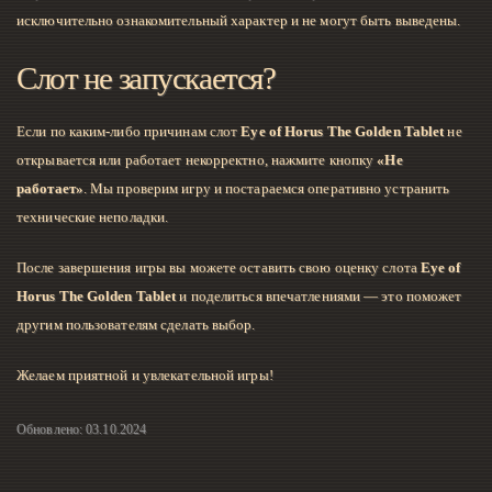
исключительно ознакомительный характер и не могут быть выведены.
Слот не запускается?
Если по каким-либо причинам слот
Eye of Horus The Golden Tablet
не
открывается или работает некорректно, нажмите кнопку
«Не
работает»
. Мы проверим игру и постараемся оперативно устранить
технические неполадки.
После завершения игры вы можете оставить свою оценку слота
Eye of
Horus The Golden Tablet
и поделиться впечатлениями — это поможет
другим пользователям сделать выбор.
Желаем приятной и увлекательной игры!
Обновлено:
03.10.2024