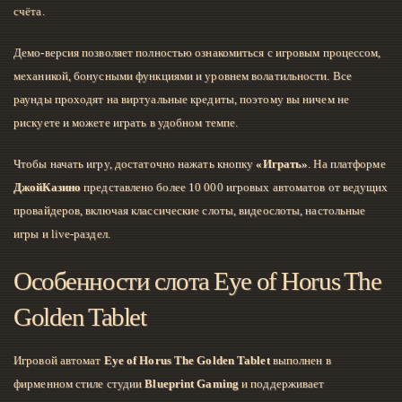
счёта.
Демо-версия позволяет полностью ознакомиться с игровым процессом,
механикой, бонусными функциями и уровнем волатильности. Все
раунды проходят на виртуальные кредиты, поэтому вы ничем не
рискуете и можете играть в удобном темпе.
Чтобы начать игру, достаточно нажать кнопку
«Играть»
. На платформе
ДжойКазино
представлено более 10 000 игровых автоматов от ведущих
провайдеров, включая классические слоты, видеослоты, настольные
игры и live-раздел.
Особенности слота Eye of Horus The
Golden Tablet
Игровой автомат
Eye of Horus The Golden Tablet
выполнен в
фирменном стиле студии
Blueprint Gaming
и поддерживает