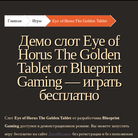
Главная
Игры
Eye of Horus The Golden Tablet
Демо слот Eye of
Horus The Golden
Tablet от Blueprint
Gaming — играть
бесплатно
Слот
Eye of Horus The Golden Tablet
от разработчика
Blueprint
Gaming
доступен в демонстрационном режиме. Вы можете запустить
игру бесплатно на сайте
ДжойКазино
без регистрации и без пополнения