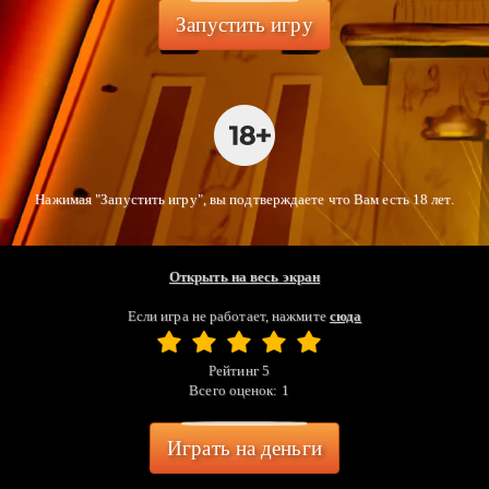
Запустить игру
Нажимая "Запустить игру", вы подтверждаете что Вам есть 18 лет.
Открыть на весь экран
Если игра не работает, нажмите
сюда
Рейтинг
5
Всего оценок:
1
Играть на деньги