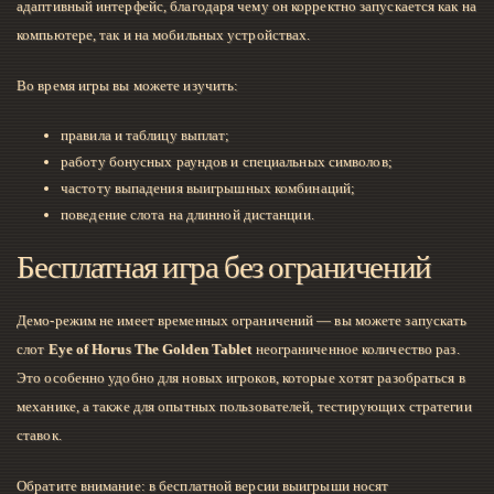
адаптивный интерфейс, благодаря чему он корректно запускается как на
компьютере, так и на мобильных устройствах.
Во время игры вы можете изучить:
правила и таблицу выплат;
работу бонусных раундов и специальных символов;
частоту выпадения выигрышных комбинаций;
поведение слота на длинной дистанции.
Бесплатная игра без ограничений
Демо-режим не имеет временных ограничений — вы можете запускать
слот
Eye of Horus The Golden Tablet
неограниченное количество раз.
Это особенно удобно для новых игроков, которые хотят разобраться в
механике, а также для опытных пользователей, тестирующих стратегии
ставок.
Обратите внимание: в бесплатной версии выигрыши носят