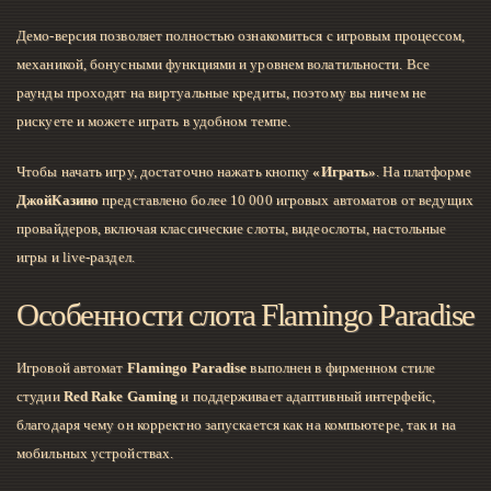
Демо-версия позволяет полностью ознакомиться с игровым процессом,
механикой, бонусными функциями и уровнем волатильности. Все
раунды проходят на виртуальные кредиты, поэтому вы ничем не
рискуете и можете играть в удобном темпе.
Чтобы начать игру, достаточно нажать кнопку
«Играть»
. На платформе
ДжойКазино
представлено более 10 000 игровых автоматов от ведущих
провайдеров, включая классические слоты, видеослоты, настольные
игры и live-раздел.
Особенности слота Flamingo Paradise
Игровой автомат
Flamingo Paradise
выполнен в фирменном стиле
студии
Red Rake Gaming
и поддерживает адаптивный интерфейс,
благодаря чему он корректно запускается как на компьютере, так и на
мобильных устройствах.