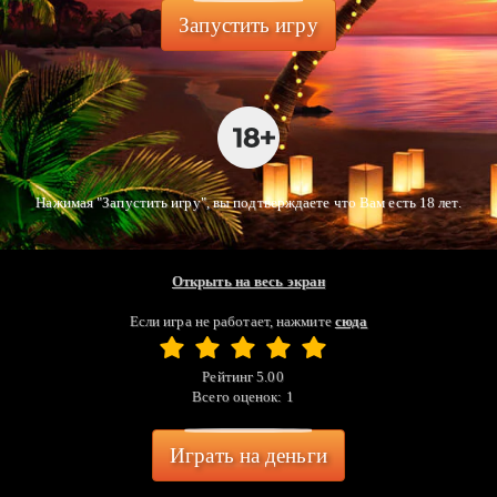
Запустить игру
Нажимая "Запустить игру", вы подтверждаете что Вам есть 18 лет.
Открыть на весь экран
Если игра не работает, нажмите
сюда
Рейтинг
5.00
Всего оценок:
1
Играть на деньги