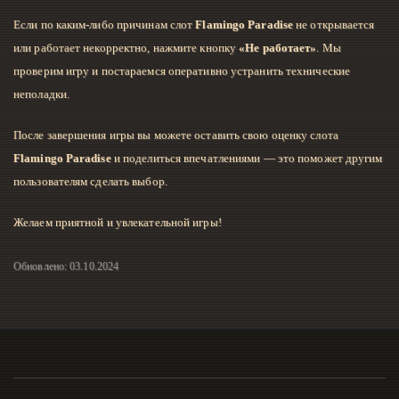
Если по каким-либо причинам слот
Flamingo Paradise
не открывается
или работает некорректно, нажмите кнопку
«Не работает»
. Мы
проверим игру и постараемся оперативно устранить технические
неполадки.
После завершения игры вы можете оставить свою оценку слота
Flamingo Paradise
и поделиться впечатлениями — это поможет другим
пользователям сделать выбор.
Желаем приятной и увлекательной игры!
Обновлено:
03.10.2024