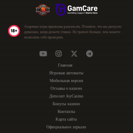
Азартные игры призваны развлекать. Помните, что вы рискуете
деньгами, когда делаете ставки. Не тратьте больше, чем можете
позволить себе проиграть.
Главная
Игровые автоматы
Мобильная версия
Отзывы о казино
Депозит JoyCasino
Бонусы казино
Контакты
Карта сайта
Официальное зеркало