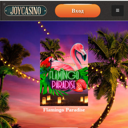
Вход
Flamingo Paradise