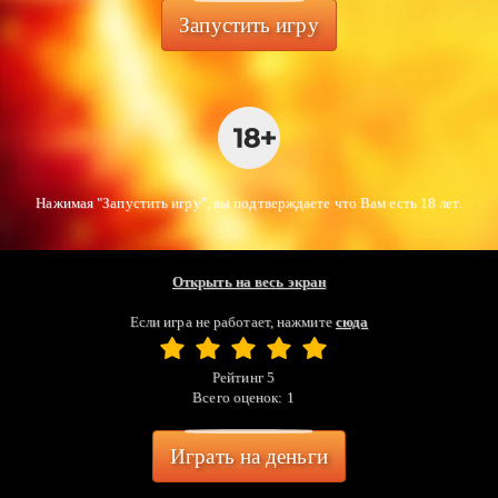
Запустить игру
Нажимая "Запустить игру", вы подтверждаете что Вам есть 18 лет.
Открыть на весь экран
Если игра не работает, нажмите
сюда
Рейтинг
5
Всего оценок:
1
Играть на деньги