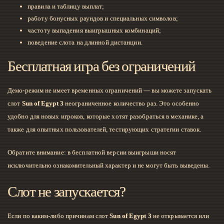
правила и таблицу выплат;
работу бонусных раундов и специальных символов;
частоту выпадения выигрышных комбинаций;
поведение слота на длинной дистанции.
Бесплатная игра без ограничений
Демо-режим не имеет временных ограничений — вы можете запускать
слот
Sun of Egypt 3
неограниченное количество раз. Это особенно
удобно для новых игроков, которые хотят разобраться в механике, а
также для опытных пользователей, тестирующих стратегии ставок.
Обратите внимание: в бесплатной версии выигрыши носят
исключительно ознакомительный характер и не могут быть выведены.
Слот не запускается?
Если по каким-либо причинам слот
Sun of Egypt 3
не открывается или