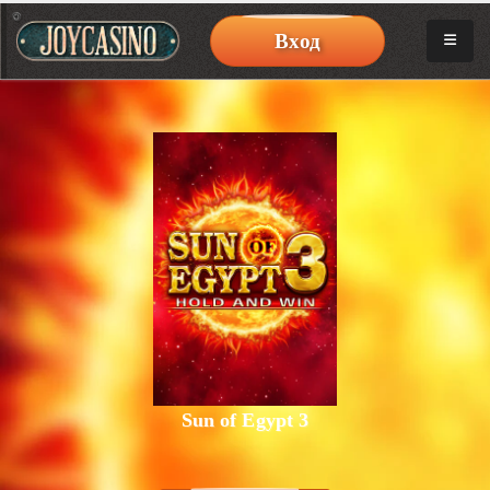
Вход
Sun of Egypt 3