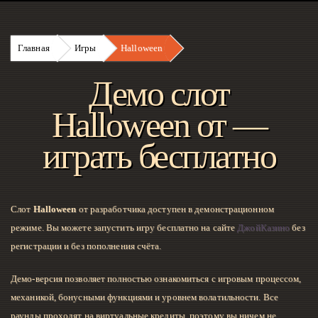
Главная
Игры
Halloween
Демо слот
Halloween от —
играть бесплатно
Слот
Halloween
от разработчика
доступен в демонстрационном
режиме. Вы можете запустить игру бесплатно на сайте
ДжойКазино
без
регистрации и без пополнения счёта.
Демо-версия позволяет полностью ознакомиться с игровым процессом,
механикой, бонусными функциями и уровнем волатильности. Все
раунды проходят на виртуальные кредиты, поэтому вы ничем не