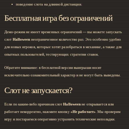
поведение слота на длинной дистанции.
Бесплатная игра без ограничений
Демо-режим не имеет временных ограничений — вы можете запускать
слот
Halloween
неограниченное количество раз. Это особенно удобно
для новых игроков, которые хотят разобраться в механике, а также для
опытных пользователей, тестирующих стратегии ставок.
Обратите внимание: в бесплатной версии выигрыши носят
исключительно ознакомительный характер и не могут быть выведены.
Слот не запускается?
Если по каким-либо причинам слот
Halloween
не открывается или
работает некорректно, нажмите кнопку
«Не работает»
. Мы проверим
игру и постараемся оперативно устранить технические неполадки.