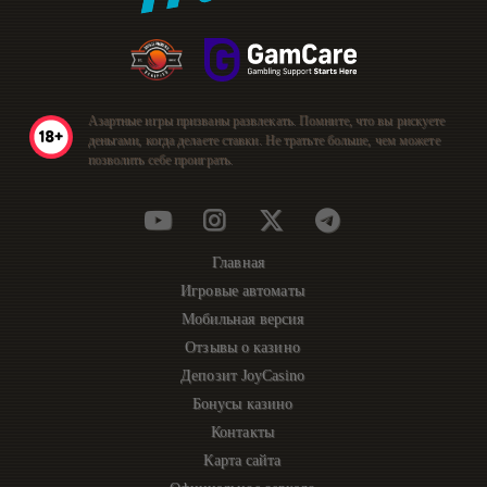
Азартные игры призваны развлекать. Помните, что вы рискуете
деньгами, когда делаете ставки. Не тратьте больше, чем можете
позволить себе проиграть.
Главная
Игровые автоматы
Мобильная версия
Отзывы о казино
Депозит JoyCasino
Бонусы казино
Контакты
Карта сайта