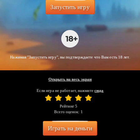
Запустить игру
Нажимая "Запустить игру", вы подтверждаете что Вам есть 18 лет.
Открыть на весь экран
Если игра не работает, нажмите
сюда
Рейтинг
5
Всего оценок:
1
Играть на деньги