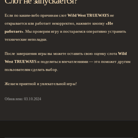
Слот не запускается?
Если по каким-либо причинам слот
Wild West TRUEWAYS
не
открывается или работает некорректно, нажмите кнопку
«Не
работает»
. Мы проверим игру и постараемся оперативно устранить
технические неполадки.
После завершения игры вы можете оставить свою оценку слота
Wild
West TRUEWAYS
и поделиться впечатлениями — это поможет другим
пользователям сделать выбор.
Желаем приятной и увлекательной игры!
Обновлено:
03.10.2024