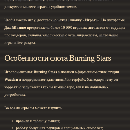
рискуете и можете играть в удобном темпе.
Чтобы начать игру, достаточно нажать кнопку
«Играть»
. На платформе
ДжойКазино
представлено более 10 000 игровых автоматов от ведущих
провайдеров, включая классические слоты, видеослоты, настольные
игры и live-раздел.
Особенности слота Burning Stars
Игровой автомат
Burning Stars
выполнен в фирменном стиле студии
Wazdan
и поддерживает адаптивный интерфейс, благодаря чему он
корректно запускается как на компьютере, так и на мобильных
устройствах.
Во время игры вы можете изучить:
правила и таблицу выплат;
работу бонусных раундов и специальных символов;