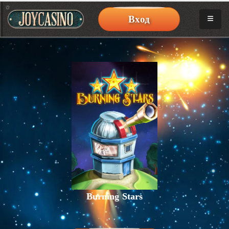
Вход
Burning Stars