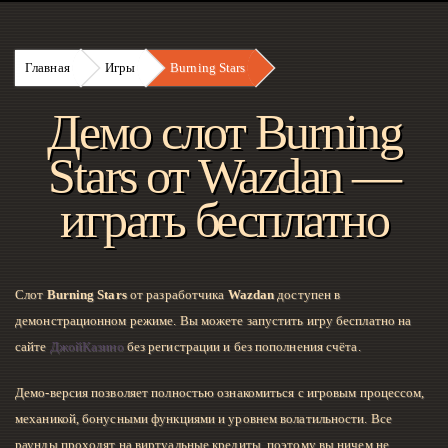
Главная
Игры
Burning Stars
Демо слот Burning
Stars от Wazdan —
играть бесплатно
Слот
Burning Stars
от разработчика
Wazdan
доступен в
демонстрационном режиме. Вы можете запустить игру бесплатно на
сайте
ДжойКазино
без регистрации и без пополнения счёта.
Демо-версия позволяет полностью ознакомиться с игровым процессом,
механикой, бонусными функциями и уровнем волатильности. Все
раунды проходят на виртуальные кредиты, поэтому вы ничем не