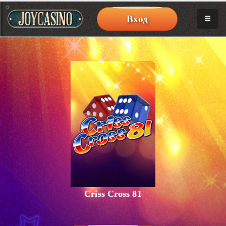
Вход
Criss Cross 81