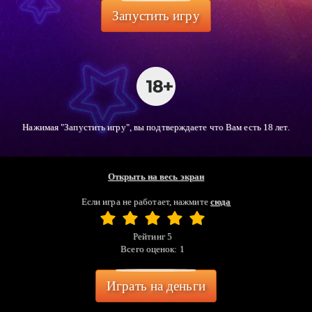
Запустить игру
Нажимая "Запустить игру", вы подтверждаете что Вам есть 18 лет.
Открыть на весь экран
Если игра не работает, нажмите
сюда
Рейтинг
5
Всего оценок:
1
Играть на деньги