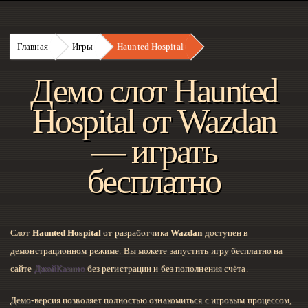
Главная
Игры
Haunted Hospital
Демо слот Haunted
Hospital от Wazdan
— играть
бесплатно
Слот
Haunted Hospital
от разработчика
Wazdan
доступен в
демонстрационном режиме. Вы можете запустить игру бесплатно на
сайте
ДжойКазино
без регистрации и без пополнения счёта.
Демо-версия позволяет полностью ознакомиться с игровым процессом,