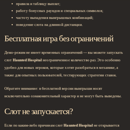
правила и таблицу выплат;
работу бонусных раундов и специальных символов;
частоту выпадения выигрышных комбинаций;
поведение слота на длинной дистанции.
Бесплатная игра без ограничений
Демо-режим не имеет временных ограничений — вы можете запускать
слот
Haunted Hospital
неограниченное количество раз. Это особенно
удобно для новых игроков, которые хотят разобраться в механике, а
также для опытных пользователей, тестирующих стратегии ставок.
Обратите внимание: в бесплатной версии выигрыши носят
исключительно ознакомительный характер и не могут быть выведены.
Слот не запускается?
Если по каким-либо причинам слот
Haunted Hospital
не открывается