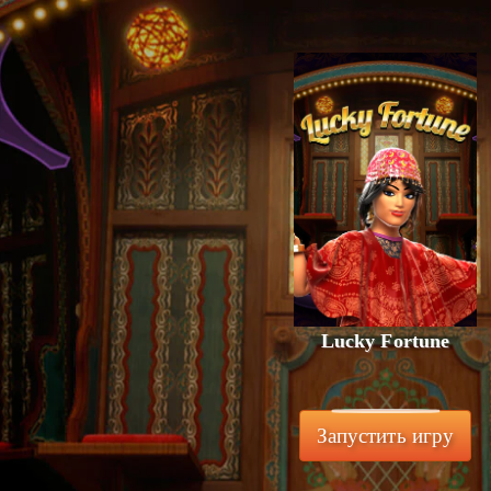
Lucky Fortune
Запустить игру