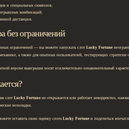
дов и специальных символов;
ыигрышных комбинаций;
линной дистанции.
ра без ограничений
нных ограничений — вы можете запускать слот
Lucky Fortune
неограни
 механике, а также для опытных пользователей, тестирующих стратегии 
атной версии выигрыши носят исключительно ознакомительный характер
ается?
ам слот
Lucky Fortune
не открывается или работает некорректно, нажм
ческие неполадки.
ожете оставить свою оценку слота
Lucky Fortune
и поделиться впечатл