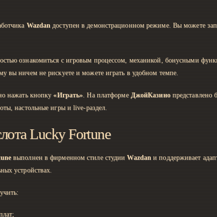
аботчика
Wazdan
доступен в демонстрационном режиме. Вы можете запу
остью ознакомиться с игровым процессом, механикой, бонусными функ
му вы ничем не рискуете и можете играть в удобном темпе.
чно нажать кнопку
«Играть»
. На платформе
ДжойКазино
представлено б
оты, настольные игры и live-раздел.
лота Lucky Fortune
tune
выполнен в фирменном стиле студии
Wazdan
и поддерживает адапт
ьных устройствах.
учить:
плат;