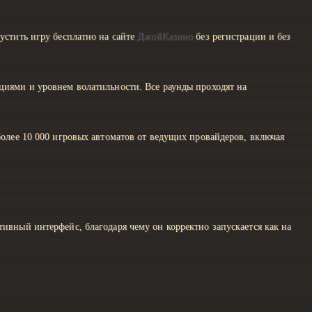
стить игру бесплатно на сайте
ДжойКазино
без регистрации и без
циями и уровнем волатильности. Все раунды проходят на
олее 10 000 игровых автоматов от ведущих провайдеров, включая
ивный интерфейс, благодаря чему он корректно запускается как на