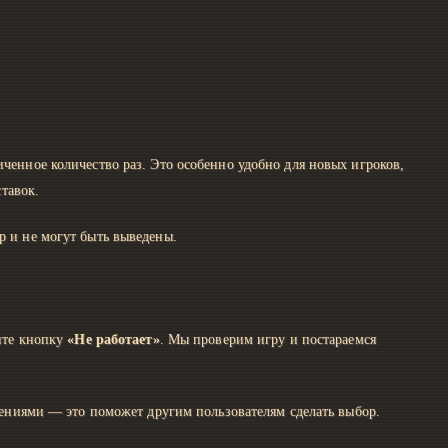
ченное количество раз. Это особенно удобно для новых игроков,
ставок.
 и не могут быть выведены.
ите кнопку
«Не работает»
. Мы проверим игру и постараемся
ениями — это поможет другим пользователям сделать выбор.