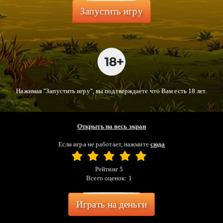
Запустить игру
Нажимая "Запустить игру", вы подтверждаете что Вам есть 18 лет.
Открыть на весь экран
Если игра не работает, нажмите
сюда
Рейтинг
5
Всего оценок:
1
Играть на деньги