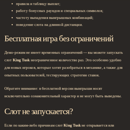
правила и таблицу выплат;
работу бонусных раундов и специальных символов;
частоту выпадения выигрышных комбинаций;
поведение слота на длинной дистанции.
Бесплатная игра без ограничений
Демо-режим не имеет временных ограничений — вы можете запускать
слот
King Tusk
неограниченное количество раз. Это особенно удобно
для новых игроков, которые хотят разобраться в механике, а также для
опытных пользователей, тестирующих стратегии ставок.
Обратите внимание: в бесплатной версии выигрыши носят
исключительно ознакомительный характер и не могут быть выведены.
Слот не запускается?
Если по каким-либо причинам слот
King Tusk
не открывается или