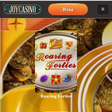
Вход
Roaring Forties