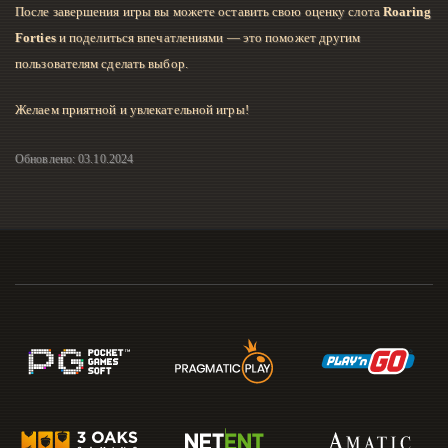
После завершения игры вы можете оставить свою оценку слота
Roaring
Forties
и поделиться впечатлениями — это поможет другим
пользователям сделать выбор.
Желаем приятной и увлекательной игры!
Обновлено:
03.10.2024