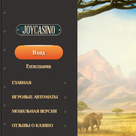
Вход
Регистрация
ГЛАВНАЯ
ИГРОВЫЕ АВТОМАТЫ
МОБИЛЬНАЯ ВЕРСИЯ
ОТЗЫВЫ О КАЗИНО