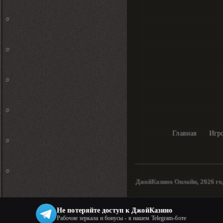
Главная
Игр
ДжойКазино Онлайн, 2026 го
Не потеряйте доступ к ДжойКазино
Рабочие зеркала и бонусы - в нашем Telegram-боте