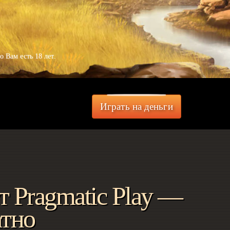
 Вам есть 18 лет.
Играть на деньги
от Pragmatic Play —
атно