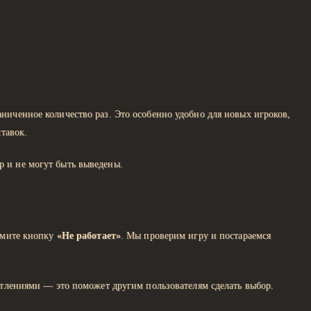
ниченное количество раз. Это особенно удобно для новых игроков,
ставок.
 и не могут быть выведены.
жмите кнопку
«Не работает»
. Мы проверим игру и постараемся
тлениями — это поможет другим пользователям сделать выбор.