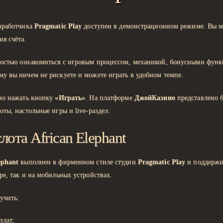
зработчика
Pragmatic Play
доступен в демонстрационном режиме. Вы мо
я счёта.
остью ознакомиться с игровым процессом, механикой, бонусными функ
му вы ничем не рискуете и можете играть в удобном темпе.
чно нажать кнопку
«Играть»
. На платформе
ДжойКазино
представлено б
оты, настольные игры и live-раздел.
ота African Elephant
ephant
выполнен в фирменном стиле студии
Pragmatic Play
и поддержив
ре, так и на мобильных устройствах.
учить:
плат;