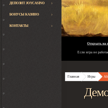
ДЕПОЗИТ JOYCASINO
БОНУСЫ КАЗИНО
КОНТАКТЫ
Открыть на 
Если игра не работ
Главная
Игры
Af
Демо 