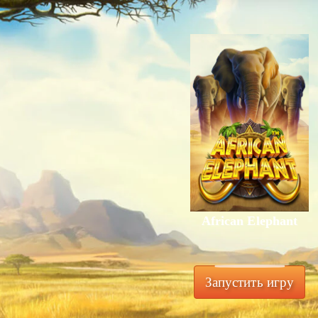
African Elephant
Запустить игру