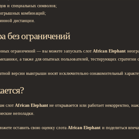
дов и специальных символов;
ыигрышных комбинаций;
линной дистанции.
ра без ограничений
нных ограничений — вы можете запускать слот
African Elephant
неогра
 механике, а также для опытных пользователей, тестирующих стратегии 
атной версии выигрыши носят исключительно ознакомительный характер
ается?
ам слот
African Elephant
не открывается или работает некорректно, на
ческие неполадки.
ожете оставить свою оценку слота
African Elephant
и поделиться впеча