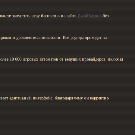
жете запустить игру бесплатно на сайте
ДжойКазино
без
циями и уровнем волатильности. Все раунды проходят на
олее 10 000 игровых автоматов от ведущих провайдеров, включая
ает адаптивный интерфейс, благодаря чему он корректно