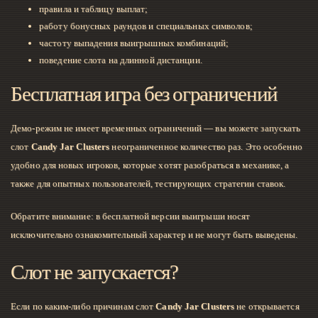
правила и таблицу выплат;
работу бонусных раундов и специальных символов;
частоту выпадения выигрышных комбинаций;
поведение слота на длинной дистанции.
Бесплатная игра без ограничений
Демо-режим не имеет временных ограничений — вы можете запускать
слот
Candy Jar Clusters
неограниченное количество раз. Это особенно
удобно для новых игроков, которые хотят разобраться в механике, а
также для опытных пользователей, тестирующих стратегии ставок.
Обратите внимание: в бесплатной версии выигрыши носят
исключительно ознакомительный характер и не могут быть выведены.
Слот не запускается?
Если по каким-либо причинам слот
Candy Jar Clusters
не открывается