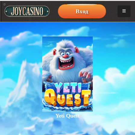
Вход
Yeti Quest