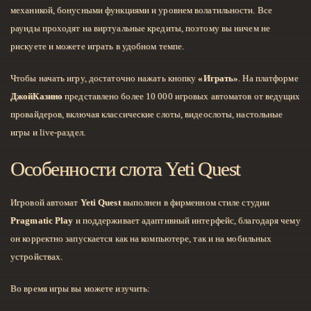
механикой, бонусными функциями и уровнем волатильности. Все
раунды проходят на виртуальные кредиты, поэтому вы ничем не
рискуете и можете играть в удобном темпе.
Чтобы начать игру, достаточно нажать кнопку
«Играть»
. На платформе
ДжойКазино
представлено более 10 000 игровых автоматов от ведущих
провайдеров, включая классические слоты, видеослоты, настольные
игры и live-раздел.
Особенности слота Yeti Quest
Игровой автомат
Yeti Quest
выполнен в фирменном стиле студии
Pragmatic Play
и поддерживает адаптивный интерфейс, благодаря чему
он корректно запускается как на компьютере, так и на мобильных
устройствах.
Во время игры вы можете изучить: