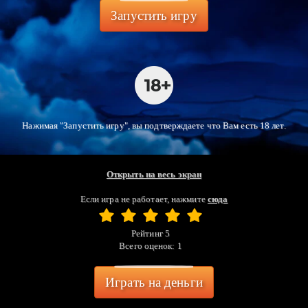
Запустить игру
Нажимая "Запустить игру", вы подтверждаете что Вам есть 18 лет.
Открыть на весь экран
Если игра не работает, нажмите
сюда
Рейтинг
5
Всего оценок:
1
Играть на деньги