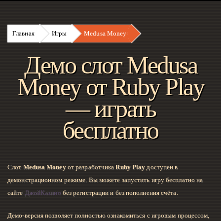
Главная
Игры
Medusa Money
Демо слот Medusa
Money от Ruby Play
— играть
бесплатно
Слот
Medusa Money
от разработчика
Ruby Play
доступен в
демонстрационном режиме. Вы можете запустить игру бесплатно на
сайте
ДжойКазино
без регистрации и без пополнения счёта.
Демо-версия позволяет полностью ознакомиться с игровым процессом,