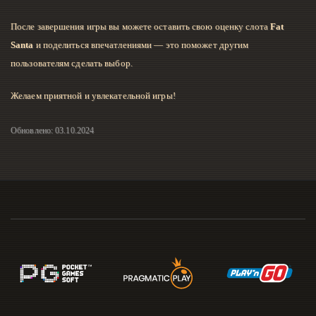
После завершения игры вы можете оставить свою оценку слота
Fat
Santa
и поделиться впечатлениями — это поможет другим
пользователям сделать выбор.
Желаем приятной и увлекательной игры!
Обновлено:
03.10.2024