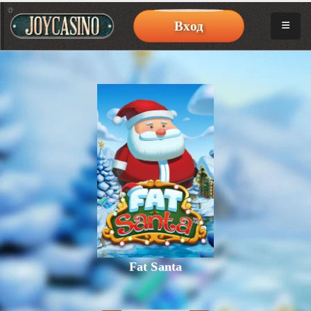
Вход
Fat Santa