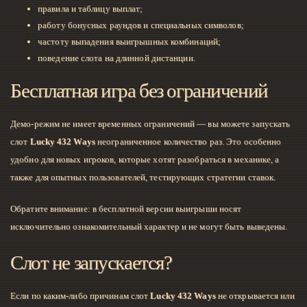
правила и таблицу выплат;
работу бонусных раундов и специальных символов;
частоту выпадения выигрышных комбинаций;
поведение слота на длинной дистанции.
Бесплатная игра без ограничений
Демо-режим не имеет временных ограничений — вы можете запускать
слот
Lucky 432 Ways
неограниченное количество раз. Это особенно
удобно для новых игроков, которые хотят разобраться в механике, а
также для опытных пользователей, тестирующих стратегии ставок.
Обратите внимание: в бесплатной версии выигрыши носят
исключительно ознакомительный характер и не могут быть выведены.
Слот не запускается?
Если по каким-либо причинам слот
Lucky 432 Ways
не открывается или