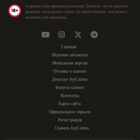
Азартные игры призваны развлекать. Помните, что вы рискуете
деньгами, когда делаете ставки. Не тратьте больше, чем можете
позволить себе проиграть.
Главная
Игровые автоматы
Мобильная версия
Отзывы о казино
Депозит JoyCasino
Бонусы казино
Контакты
Карта сайта
Официальное зеркало
Регистрация
Скачать JoyCasino