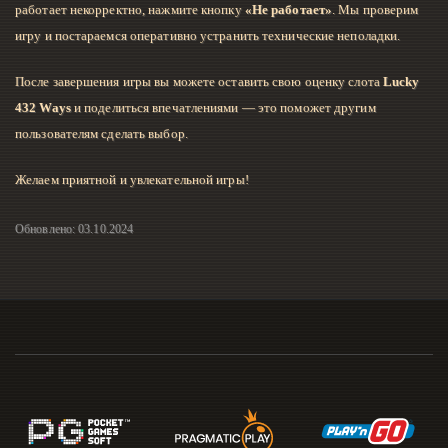
работает некорректно, нажмите кнопку
«Не работает»
. Мы проверим
игру и постараемся оперативно устранить технические неполадки.
После завершения игры вы можете оставить свою оценку слота
Lucky
432 Ways
и поделиться впечатлениями — это поможет другим
пользователям сделать выбор.
Желаем приятной и увлекательной игры!
Обновлено:
03.10.2024