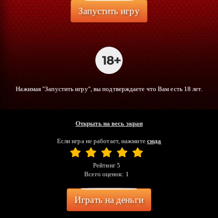
Запустить игру
Нажимая "Запустить игру", вы подтверждаете что Вам есть 18 лет.
Открыть на весь экран
Если игра не работает, нажмите
сюда
Рейтинг
5
Всего оценок:
1
Играть на деньги