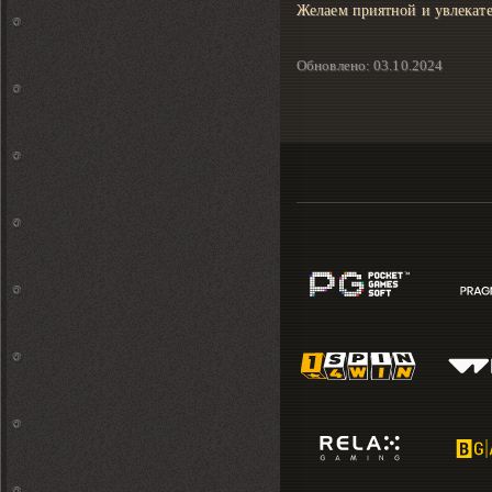
Желаем приятной и увлекат
Обновлено:
03.10.2024