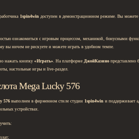
работчика
1spin4win
доступен в демонстрационном режиме. Вы можете з
остью ознакомиться с игровым процессом, механикой, бонусными функ
му вы ничем не рискуете и можете играть в удобном темпе.
чно нажать кнопку
«Играть»
. На платформе
ДжойКазино
представлено б
оты, настольные игры и live-раздел.
лота Mega Lucky 576
y 576
выполнен в фирменном стиле студии
1spin4win
и поддерживает ад
бильных устройствах.
учить:
плат;