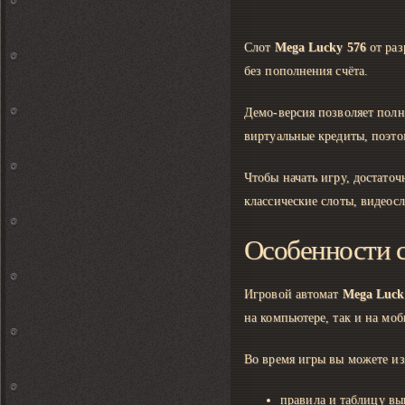
Слот
Mega Lucky 576
от раз
без пополнения счёта.
Демо-версия позволяет полн
виртуальные кредиты, поэто
Чтобы начать игру, достато
классические слоты, видеосл
Особенности с
Игровой автомат
Mega Luck
на компьютере, так и на мо
Во время игры вы можете из
правила и таблицу вы