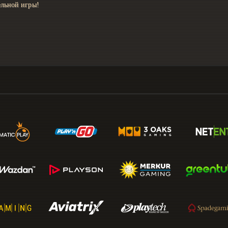
ельной игры!