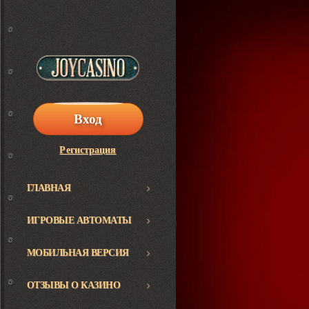
Вход
Регистрация
ГЛАВНАЯ
ИГРОВЫЕ АВТОМАТЫ
МОБИЛЬНАЯ ВЕРСИЯ
ОТЗЫВЫ О КАЗИНО