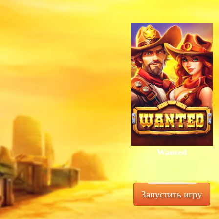
Wanted
Запустить игру