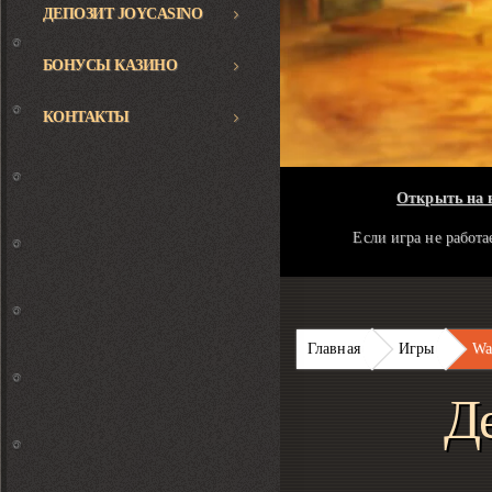
ДЕПОЗИТ JOYCASINO
БОНУСЫ КАЗИНО
КОНТАКТЫ
Открыть на 
Если игра не работ
Главная
Игры
Wa
Де