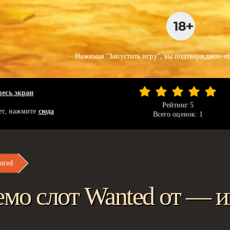
Нажимая "Запустить игру", вы подтверждаете что
весь экран
Рейтинг
5
ает, нажмите
сюда
Всего оценок:
1
nted
мо слот Wanted от — и