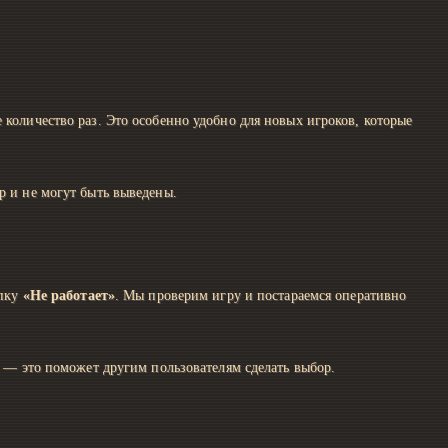
количество раз. Это особенно удобно для новых игроков, которые
 и не могут быть выведены.
опку
«Не работает»
. Мы проверим игру и постараемся оперативно
 — это поможет другим пользователям сделать выбор.