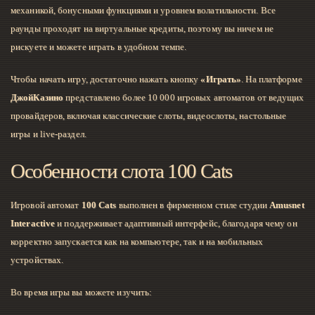
механикой, бонусными функциями и уровнем волатильности. Все
раунды проходят на виртуальные кредиты, поэтому вы ничем не
рискуете и можете играть в удобном темпе.
Чтобы начать игру, достаточно нажать кнопку
«Играть»
. На платформе
ДжойКазино
представлено более 10 000 игровых автоматов от ведущих
провайдеров, включая классические слоты, видеослоты, настольные
игры и live-раздел.
Особенности слота 100 Cats
Игровой автомат
100 Cats
выполнен в фирменном стиле студии
Amusnet
Interactive
и поддерживает адаптивный интерфейс, благодаря чему он
корректно запускается как на компьютере, так и на мобильных
устройствах.
Во время игры вы можете изучить: