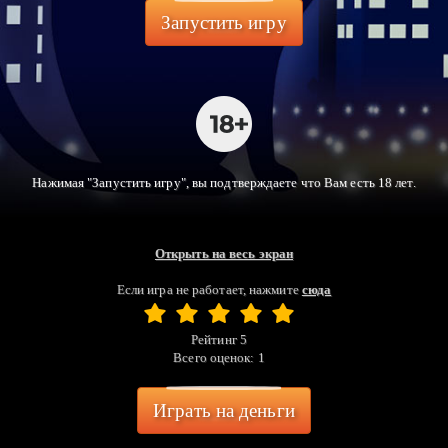
Запустить игру
Нажимая "Запустить игру", вы подтверждаете что Вам есть 18 лет.
Открыть на весь экран
Если игра не работает, нажмите
сюда
Рейтинг
5
Всего оценок:
1
Играть на деньги