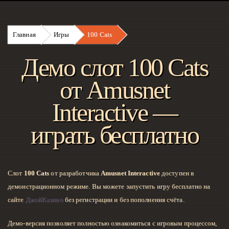
Главная
Игры
100 Cats
Демо слот 100 Cats
от Amusnet
Interactive —
играть бесплатно
Слот
100 Cats
от разработчика
Amusnet Interactive
доступен в
демонстрационном режиме. Вы можете запустить игру бесплатно на
сайте
ДжойКазино
без регистрации и без пополнения счёта.
Демо-версия позволяет полностью ознакомиться с игровым процессом,