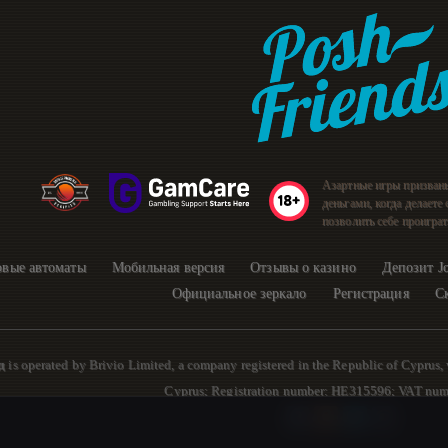
Азартные игры призваны
деньгами, когда делаете
позволить себе проиграт
овые автоматы
Мобильная версия
Отзывы о казино
Депозит J
Официальное зеркало
Регистрация
Ск
д
is operated by Brivio Limited, a company registered in the Republic of Cyprus, w
Cyprus; Registration number: HE315596; VAT nu