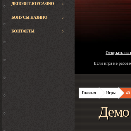
ДЕПОЗИТ JOYCASINO
БОНУСЫ КАЗИНО
КОНТАКТЫ
Открыть на 
Если игра не работ
Главная
Игры
40
Демо 