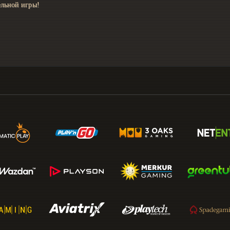
ельной игры!