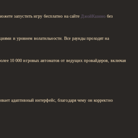
ожете запустить игру бесплатно на сайте
ДжойКазино
без
циями и уровнем волатильности. Все раунды проходят на
олее 10 000 игровых автоматов от ведущих провайдеров, включая
вает адаптивный интерфейс, благодаря чему он корректно