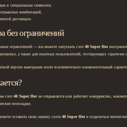
дов и специальных символов;
ыигрышных комбинаций;
линной дистанции.
ра без ограничений
нных ограничений — вы можете запускать слот
40 Super Hot
неограниче
 механике, а также для опытных пользователей, тестирующих стратегии 
атной версии выигрыши носят исключительно ознакомительный характер
ается?
ам слот
40 Super Hot
не открывается или работает некорректно, нажми
ческие неполадки.
ожете оставить свою оценку слота
40 Super Hot
и поделиться впечатле