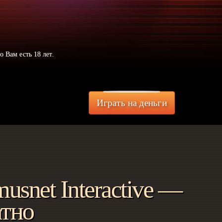
 Вам есть 18 лет.
Играть на деньги
usnet Interactive —
атно