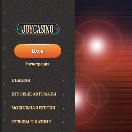
Вход
Регистрация
ГЛАВНАЯ
ИГРОВЫЕ АВТОМАТЫ
МОБИЛЬНАЯ ВЕРСИЯ
ОТЗЫВЫ О КАЗИНО