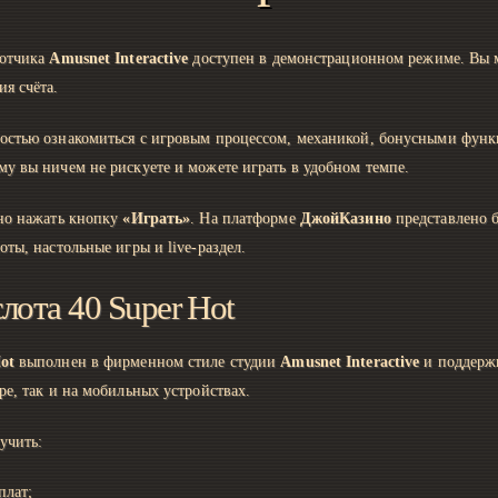
ботчика
Amusnet Interactive
доступен в демонстрационном режиме. Вы м
я счёта.
остью ознакомиться с игровым процессом, механикой, бонусными функ
му вы ничем не рискуете и можете играть в удобном темпе.
чно нажать кнопку
«Играть»
. На платформе
ДжойКазино
представлено б
оты, настольные игры и live-раздел.
лота 40 Super Hot
ot
выполнен в фирменном стиле студии
Amusnet Interactive
и поддержи
ре, так и на мобильных устройствах.
учить:
плат;