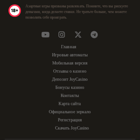
Азартные игры призваны развлекать. Помните, что вы рискуете
деньгами, когда делаете ставки. Не тратьте больше, чем можете
позволить себе проиграть.
Главная
Игровые автоматы
Мобильная версия
Отзывы о казино
Депозит JoyCasino
Бонусы казино
Контакты
Карта сайта
Официальное зеркало
Регистрация
Скачать JoyCasino