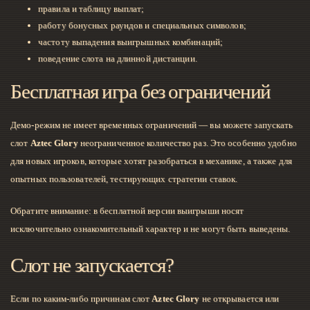
правила и таблицу выплат;
работу бонусных раундов и специальных символов;
частоту выпадения выигрышных комбинаций;
поведение слота на длинной дистанции.
Бесплатная игра без ограничений
Демо-режим не имеет временных ограничений — вы можете запускать
слот
Aztec Glory
неограниченное количество раз. Это особенно удобно
для новых игроков, которые хотят разобраться в механике, а также для
опытных пользователей, тестирующих стратегии ставок.
Обратите внимание: в бесплатной версии выигрыши носят
исключительно ознакомительный характер и не могут быть выведены.
Слот не запускается?
Если по каким-либо причинам слот
Aztec Glory
не открывается или