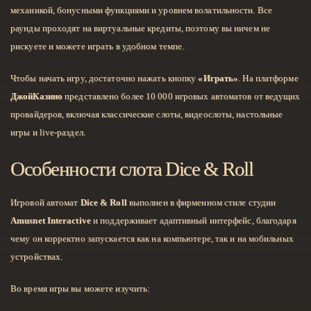
механикой, бонусными функциями и уровнем волатильности. Все
раунды проходят на виртуальные кредиты, поэтому вы ничем не
рискуете и можете играть в удобном темпе.
Чтобы начать игру, достаточно нажать кнопку
«Играть»
. На платформе
ДжойКазино
представлено более 10 000 игровых автоматов от ведущих
провайдеров, включая классические слоты, видеослоты, настольные
игры и live-раздел.
Особенности слота Dice & Roll
Игровой автомат
Dice & Roll
выполнен в фирменном стиле студии
Amusnet Interactive
и поддерживает адаптивный интерфейс, благодаря
чему он корректно запускается как на компьютере, так и на мобильных
устройствах.
Во время игры вы можете изучить: