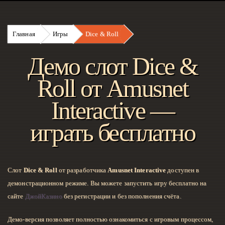
Главная
Игры
Dice & Roll
Демо слот Dice &
Roll от Amusnet
Interactive —
играть бесплатно
Слот
Dice & Roll
от разработчика
Amusnet Interactive
доступен в
демонстрационном режиме. Вы можете запустить игру бесплатно на
сайте
ДжойКазино
без регистрации и без пополнения счёта.
Демо-версия позволяет полностью ознакомиться с игровым процессом,