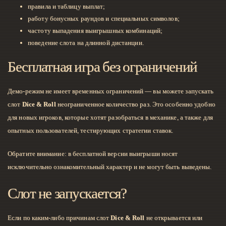
правила и таблицу выплат;
работу бонусных раундов и специальных символов;
частоту выпадения выигрышных комбинаций;
поведение слота на длинной дистанции.
Бесплатная игра без ограничений
Демо-режим не имеет временных ограничений — вы можете запускать
слот
Dice & Roll
неограниченное количество раз. Это особенно удобно
для новых игроков, которые хотят разобраться в механике, а также для
опытных пользователей, тестирующих стратегии ставок.
Обратите внимание: в бесплатной версии выигрыши носят
исключительно ознакомительный характер и не могут быть выведены.
Слот не запускается?
Если по каким-либо причинам слот
Dice & Roll
не открывается или