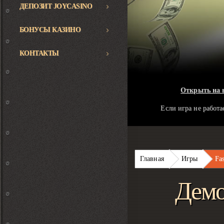
ДЕПОЗИТ JOYCASINO
БОНУСЫ КАЗИНО
КОНТАКТЫ
Открыть на 
Если игра не работ
Главная
Игры
Fa
Демо