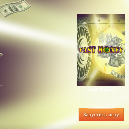
Fast Money
Запустить игру