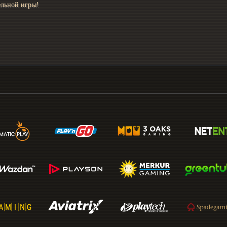
ельной игры!