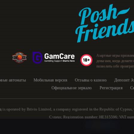
Азартные игры призваны
деньгами, когда делаете
позволить себе проиграт
овые автоматы
Мобильная версия
Отзывы о казино
Депозит J
Официальное зеркало
Регистрация
Ск
д
is operated by Brivio Limited, a company registered in the Republic of Cyprus, w
Cyprus; Registration number: HE315596; VAT nu