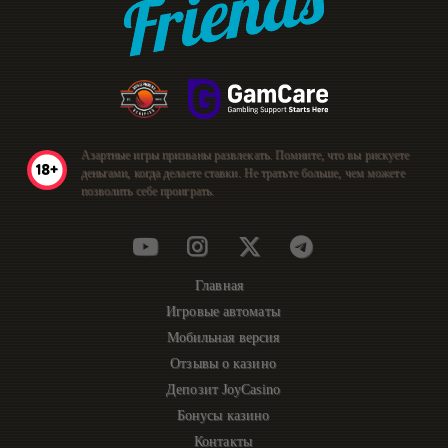
Азартные игры призваны развлекать. Помните, что вы рискуете
деньгами, когда делаете ставки. Не тратьте больше, чем можете
позволить себе проиграть.
Главная
Игровые автоматы
Мобильная версия
Отзывы о казино
Депозит JoyCasino
Бонусы казино
Контакты