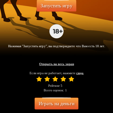
Запустить игру
Нажимая "Запустить игру", вы подтверждаете что Вам есть 18 лет.
Открыть на весь экран
Если игра не работает, нажмите
сюда
Рейтинг
5
Всего оценок:
1
Играть на деньги