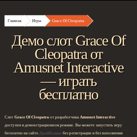
Главная
Игры
Grace Of Cleopatra
Демо слот Grace Of
Cleopatra от
Amusnet Interactive
— играть
бесплатно
Слот
Grace Of Cleopatra
от разработчика
Amusnet Interactive
доступен в демонстрационном режиме. Вы можете запустить игру
бесплатно на сайте
ДжойКазино
без регистрации и без пополнения